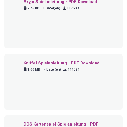
Skyjo Spielanleitung - PDF Download
7.76 KB
1 Datei(en)
117503
Kniffel Spielanleitung - PDF Download
1.00 MB
4 Datei(en)
111591
DOS Kartenspiel Spielanleitung - PDF
Dwonload
1.94 MB
1 Datei(en)
17613
Rummikub Spielanleitung - PDF Download
320.00 KB
1 Datei(en)
17395