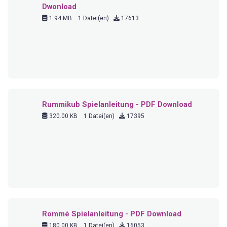
Rommé Spielanleitung - PDF Download
180.00 KB
1 Datei(en)
16053
Mensch ärgere dich nicht Spielanleitung -
PDF Download
280.00 KB
1 Datei(en)
15935
Yatzy Spielanleitung - PDF Download
1.50 MB
2 Datei(en)
15539
AZUL Spielanleitung - PDF Download
11.01 MB
1 Datei(en)
15105