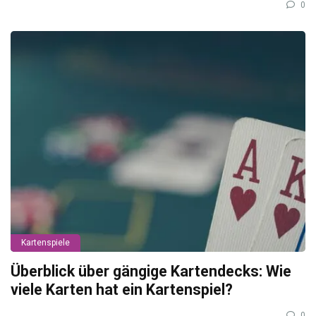
0
Kartenspiele
Überblick über gängige Kartendecks: Wie
viele Karten hat ein Kartenspiel?
0