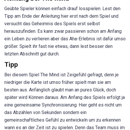
Geübte Spieler können einfach drauf losspielen. Lest den
Tipp am Ende der Anleitung hier erst nach dem Spiel und
versucht das Geheimnis des Spiels erst selbst
herauszufinden. Es kann zwar passieren schon am Anfang
ein Leben zu verlieren aber das Aha-Erlebnis ist dafür umso
größer. Spielt ihr fast nie etwas, dann lest besser den
letzten Abschnitt gut durch.
Tipp
Bei diesem Spiel The Mind ist Zeigefühl gefragt, denn je
niedriger die Karte ist umso früher spielt man sie am
besten aus. Anfänglich glaubt man an pures Glück, doch
später wird Können daraus. Am Anfang des Spiels erfolgt ja
eine gemeinsame Synchronisierung. Hier geht es nicht um
das Abzählen von Sekunden sondern ein
gemeinschaftliches Gefühl zu entwickeln um zu erkennen
wann es an der Zeit ist zu spielen. Denn das Team muss im