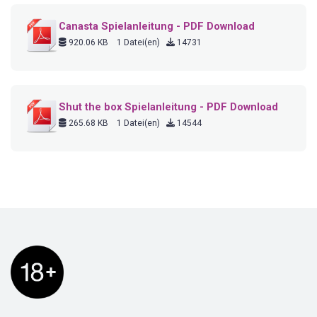
Canasta Spielanleitung - PDF Download
920.06 KB
1 Datei(en)
14731
Shut the box Spielanleitung - PDF Download
265.68 KB
1 Datei(en)
14544