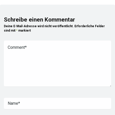
Schreibe einen Kommentar
Deine E-Mail-Adresse wird nicht veröffentlicht.
Erforderliche Felder
sind mit
*
markiert