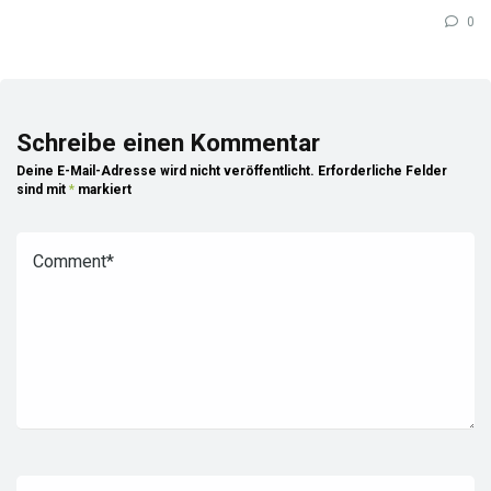
0
Schreibe einen Kommentar
Deine E-Mail-Adresse wird nicht veröffentlicht.
Erforderliche Felder
sind mit
*
markiert