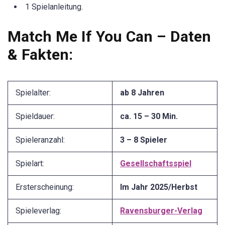
1 Spielanleitung.
Match Me If You Can – Daten
& Fakten:
Spielalter‎:
ab 8 Jahren
Spieldauer:
‎ca. 15 – 30 Min.
Spieleranzahl‎:
3 – 8 Spieler
Spielart:
Gesellschaftsspiel
Ersterscheinung‎:
Im Jahr 2025/Herbst
Spieleverlag:
Ravensburger-Verlag