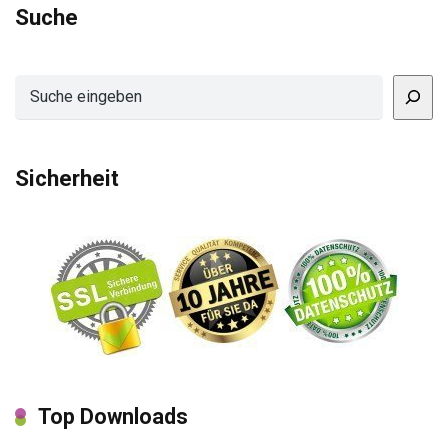
Suche
Suchen
Sicherheit
Top Downloads