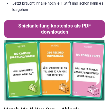
Jetzt braucht ihr alle noch je 1 Stift und schon kann es
losgehen
Spielanleitung kostenlos als PDF
downloaden