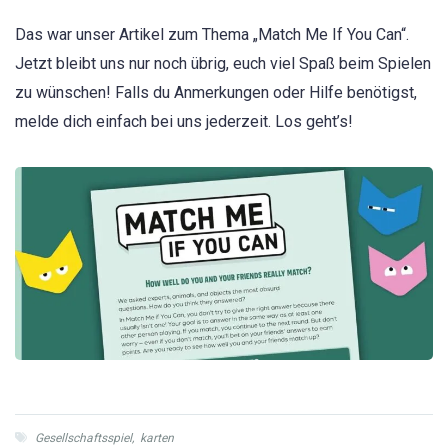
Das war unser Artikel zum Thema „Match Me If You Can“.
Jetzt bleibt uns nur noch übrig, euch viel Spaß beim Spielen
zu wünschen! Falls du Anmerkungen oder Hilfe benötigst,
melde dich einfach bei uns jederzeit. Los geht’s!
Gesellschaftsspiel
,
karten