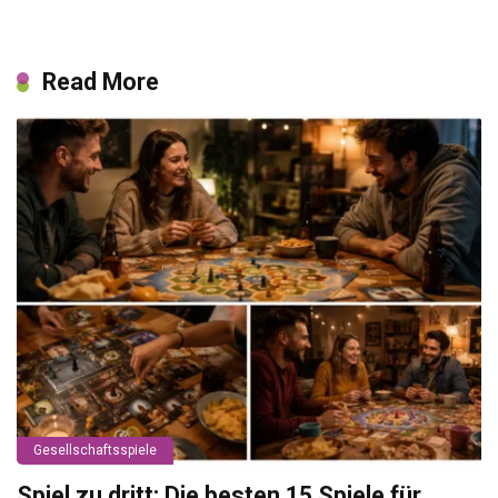
Read More
Gesellschaftsspiele
Spiel zu dritt: Die besten 15 Spiele für