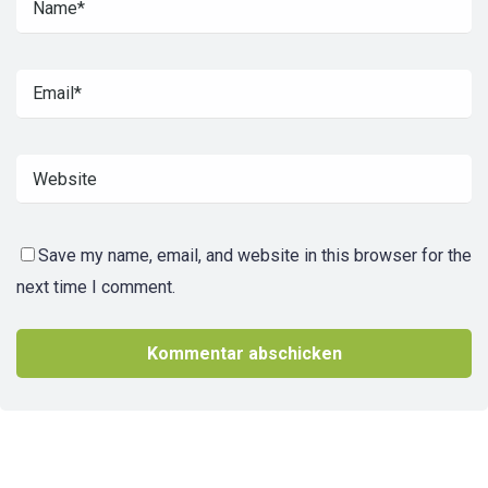
Save my name, email, and website in this browser for the
next time I comment.