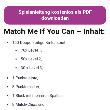
Spielanleitung kostenlos als PDF
downloaden
Match Me If You Can – Inhalt:
150 Doppelseitige Kartenspiel :
70x Level 1,
50x Level 2,
30 x Level 3,
1 Punkteleiste,
8 Punktemarker,
1 Block mit mehreren Spalten,
8 Match-Chips und