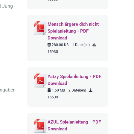
ei Jung
Mensch ärgere dich nicht
Spielanleitung - PDF
Download
280.00 KB
1 Datei(en)
15935
Yatzy Spielanleitung - PDF
Download
Angaben
1.50 MB
2 Datei(en)
15539
AZUL Spielanleitung - PDF
Download