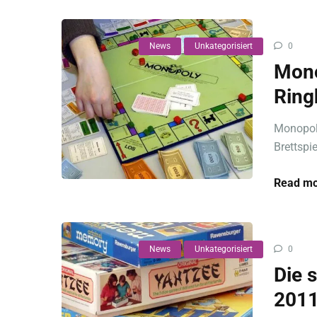
News
Unkategorisiert
0
Mono
Ring
Monopoly
Brettspi
Read mo
News
Unkategorisiert
0
Die 
201