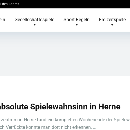
l des Jahres
eln
Gesellschaftsspiele
Sport Regeln
Freizeitspiele
absolute Spielewahnsinn in Herne
rzentrum in Herne fand ein komplettes Wochenende der Spiele
och Verrückte konnte man dort nicht erkennen, ...