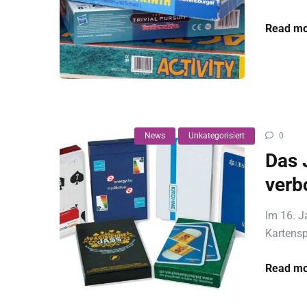
Read mo
News
Unkategorisiert
0
Das 
verb
Im 16. J
Kartenspi
Read mo