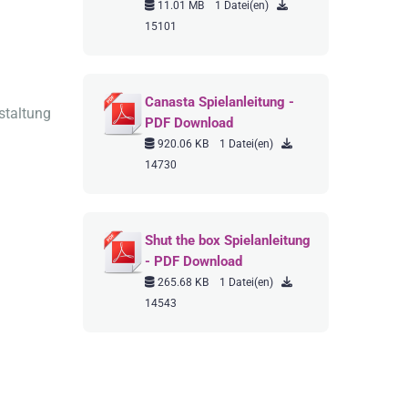
11.01 MB
1 Datei(en)
15101
Canasta Spielanleitung -
staltung
PDF Download
920.06 KB
1 Datei(en)
14730
Shut the box Spielanleitung
- PDF Download
265.68 KB
1 Datei(en)
14543