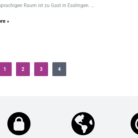
prachigen Raum ist zu Gast in Esslingen. ...
re »
1
2
3
4