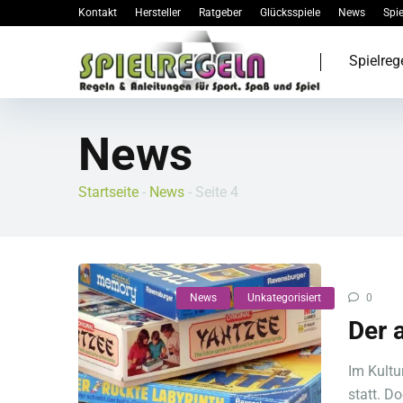
Kontakt
Hersteller
Ratgeber
Glücksspiele
News
Spie
Spielreg
News
Startseite
-
News
-
Seite 4
News
Unkategorisiert
0
Der 
Im Kultu
statt. D