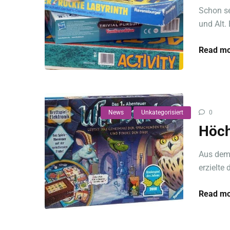
Schon se
und Alt. 
Read mo
News
Unkategorisiert
0
Höch
Aus dem
erzielte
Read mo