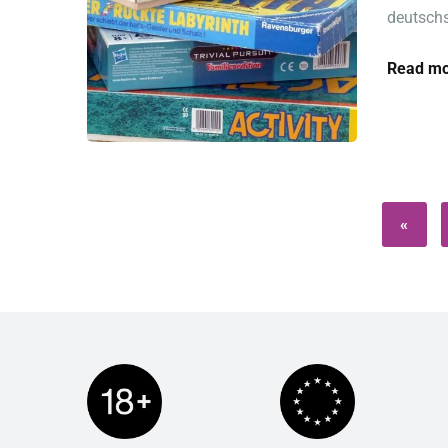
deutschs
Read mo
«