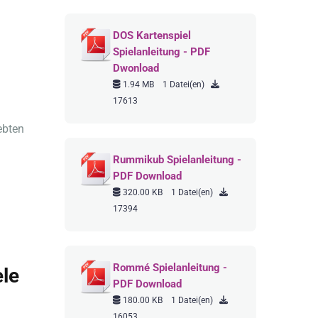
DOS Kartenspiel
Spielanleitung - PDF
Dwonload
1.94 MB
1 Datei(en)
17613
ebten
Rummikub Spielanleitung -
PDF Download
320.00 KB
1 Datei(en)
17394
Rommé Spielanleitung -
ele
PDF Download
180.00 KB
1 Datei(en)
16053