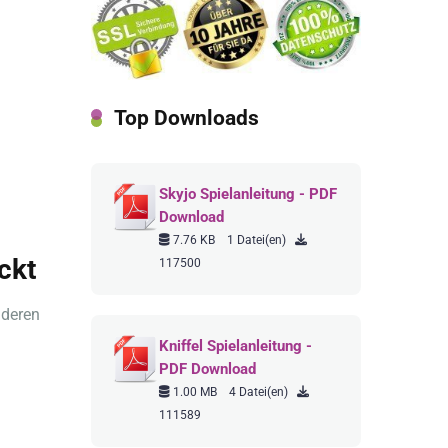
Top Downloads
Skyjo Spielanleitung - PDF
Download
7.76 KB
1 Datei(en)
ckt
117500
nderen
Kniffel Spielanleitung -
PDF Download
1.00 MB
4 Datei(en)
111589