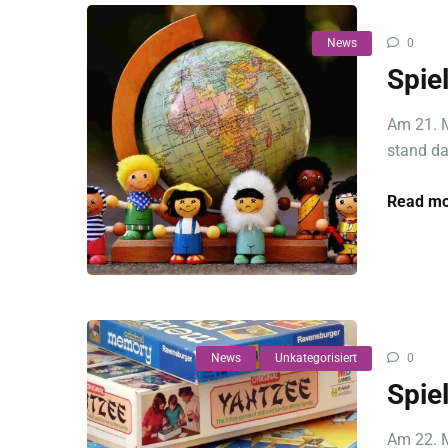
News
0
Spie
Am 21. M
stand da
Read mo
News
Unkategorisiert
0
Spie
Am 22. M