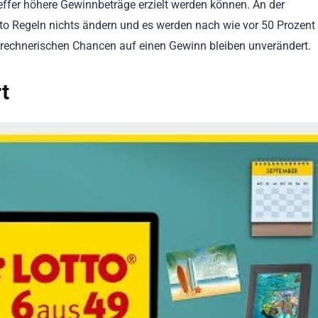
reffer höhere Gewinnbeträge erzielt werden können. An der
o Regeln nichts ändern und es werden nach wie vor 50 Prozent 
 rechnerischen Chancen auf einen Gewinn bleiben unverändert.
t