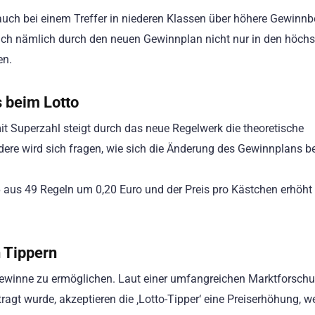
auch bei einem Treffer in niederen Klassen über höhere Gewinnb
ich nämlich durch den neuen Gewinnplan nicht nur in den höchs
en.
 beim Lotto
mit Superzahl steigt durch das neue Regelwerk die theoretische
ere wird sich fragen, wie sich die Änderung des Gewinnplans be
 6 aus 49 Regeln um 0,20 Euro und der Preis pro Kästchen erhöht
 Tippern
Gewinne zu ermöglichen. Laut einer umfangreichen Marktforschu
agt wurde, akzeptieren die ‚Lotto-Tipper‘ eine Preiserhöhung, 