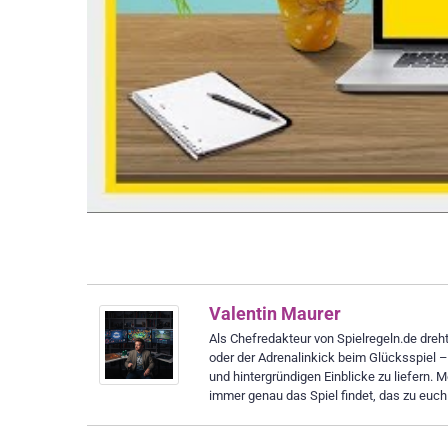
Valentin Maurer
Als Chefredakteur von Spielregeln.de dreht 
oder der Adrenalinkick beim Glücksspiel 
und hintergründigen Einblicke zu liefern. M
immer genau das Spiel findet, das zu euch