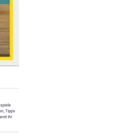
espiele
en, Tipps
amit ihr