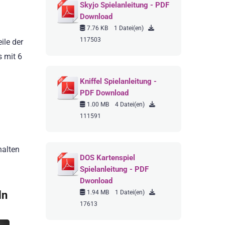
Skyjo Spielanleitung - PDF
Download
7.76 KB
1 Datei(en)
117503
ile der
s mit 6
Kniffel Spielanleitung -
PDF Download
1.00 MB
4 Datei(en)
111591
halten
DOS Kartenspiel
Spielanleitung - PDF
Dwonload
ln
1.94 MB
1 Datei(en)
17613