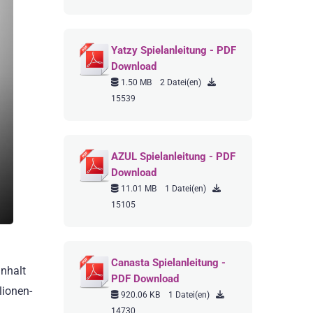
Yatzy Spielanleitung - PDF
Download
1.50 MB
2 Datei(en)
15539
AZUL Spielanleitung - PDF
Download
11.01 MB
1 Datei(en)
15105
Canasta Spielanleitung -
Inhalt
PDF Download
lionen-
920.06 KB
1 Datei(en)
14730