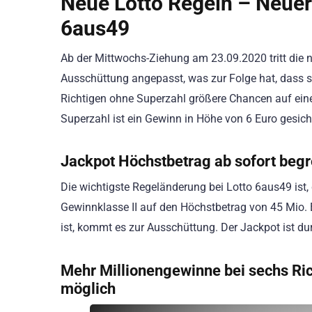
Neue Lotto Regeln – Neuer
6aus49
Ab der Mittwochs-Ziehung am 23.09.2020 tritt die ne
Ausschüttung angepasst, was zur Folge hat, dass s
Richtigen ohne Superzahl größere Chancen auf eine
Superzahl ist ein Gewinn in Höhe von 6 Euro gesiche
Jackpot Höchstbetrag ab sofort begr
Die wichtigste Regeländerung bei Lotto 6aus49 ist,
Gewinnklasse II auf den Höchstbetrag von 45 Mio. 
ist, kommt es zur Ausschüttung. Der Jackpot ist dur
Mehr Millionengewinne bei sechs Ric
möglich