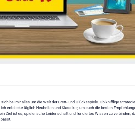
sich bei mir alles um die Welt der Brett- und Glücksspiele. Ob knifflige Strategi
– ich entdecke täglich Neuheiten und Klassiker, um euch die besten Empfehlung
ein Ziel ist es, spielerische Leidenschaft und fundiertes Wissen zu verbinden, d
 passt.