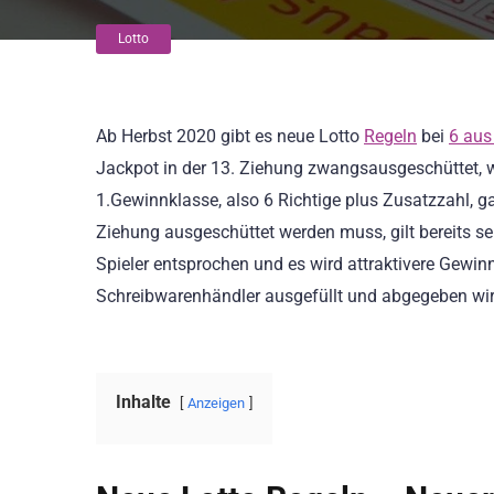
Lotto
Ab Herbst 2020 gibt es neue Lotto
Regeln
bei
6 aus
Jackpot in der 13. Ziehung zwangsausgeschüttet, we
1.Gewinnklasse, also 6 Richtige plus Zusatzzahl, ga
Ziehung ausgeschüttet werden muss, gilt bereits s
Spieler entsprochen und es wird attraktivere Gewin
Schreibwarenhändler ausgefüllt und abgegeben wird
Inhalte
Anzeigen