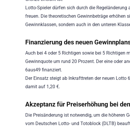
Lotto-Spieler dürfen sich durch die Regeländerung 
freuen. Die theoretischen Gewinnbeträge erhöhen s
Gewinnklassen, sondern auch in den unteren Klass
Finanzierung des neuen Gewinnplans
Auch bei 4 oder 5 Richtigen sowie bei 5 Richtigen 
Gewinnquote um rund 20 Prozent. Der eine oder and
6aus49 finanziert.
Der Einsatz steigt ab Inkrafttreten der neuen Lotto
damit auf 1,20 €.
Akzeptanz für Preiserhöhung bei den
Die Preisänderung ist notwendig, um die höheren 
vom Deutschen Lotto- und Totoblock (DLTB) beauftr