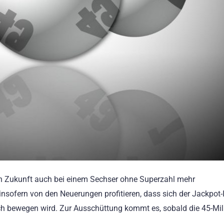
in Zukunft auch bei einem Sechser ohne Superzahl mehr
nsofern von den Neuerungen profitieren, dass sich der Jackpot-
ich bewegen wird. Zur Ausschüttung kommt es, sobald die 45-Mil