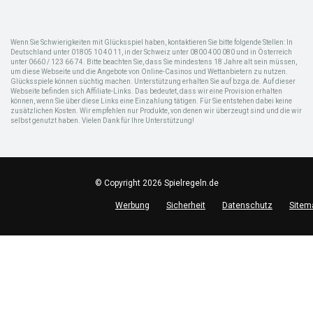
Wenn Sie Schwierigkeiten mit Glücksspiel haben, kontaktieren Sie bitte folgende Stellen: In
Deutschland unter 01805 10 40 11, in der Schweiz unter 0800 400 080 und in Österreich
unter 0660 / 123 66 74. Bitte beachten Sie, dass Sie mindestens 18 Jahre alt sein müssen,
um diese Webseite und die Angebote von Online-Casinos und Wettanbietern zu nutzen.
Glücksspiele können süchtig machen. Unterstützung erhalten Sie auf bzga.de. Auf dieser
Webseite befinden sich Affiliate-Links. Das bedeutet, dass wir eine Provision erhalten
können, wenn Sie über diese Links eine Einzahlung tätigen. Für Sie entstehen dabei keine
zusätzlichen Kosten. Wir empfehlen nur Produkte, von denen wir überzeugt sind und die wir
selbst genutzt haben. Vielen Dank für Ihre Unterstützung!
© Copyright 2026 Spielregeln.de
Werbung
Sicherheit
Datenschutz
Sitem