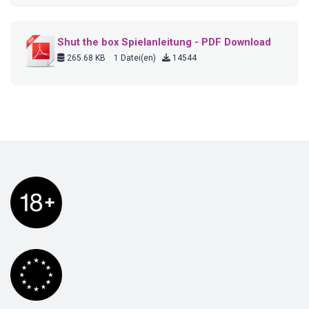
Shut the box Spielanleitung - PDF Download
265.68 KB
1 Datei(en)
14544