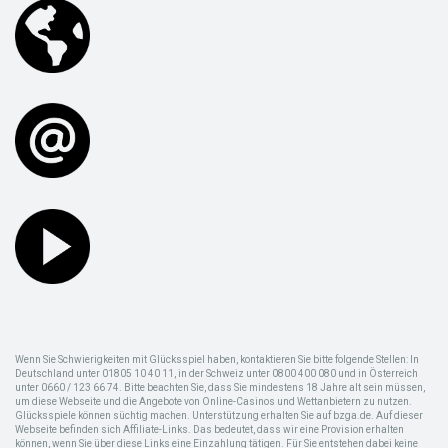
Wenn Sie Schwierigkeiten mit Glücksspiel haben, kontaktieren Sie bitte folgende Stellen: In
Deutschland unter 01805 10 40 11, in der Schweiz unter 0800 400 080 und in Österreich
unter 0660 / 123 66 74. Bitte beachten Sie, dass Sie mindestens 18 Jahre alt sein müssen,
um diese Webseite und die Angebote von Online-Casinos und Wettanbietern zu nutzen.
Glücksspiele können süchtig machen. Unterstützung erhalten Sie auf bzga.de. Auf dieser
Webseite befinden sich Affiliate-Links. Das bedeutet, dass wir eine Provision erhalten
können, wenn Sie über diese Links eine Einzahlung tätigen. Für Sie entstehen dabei keine