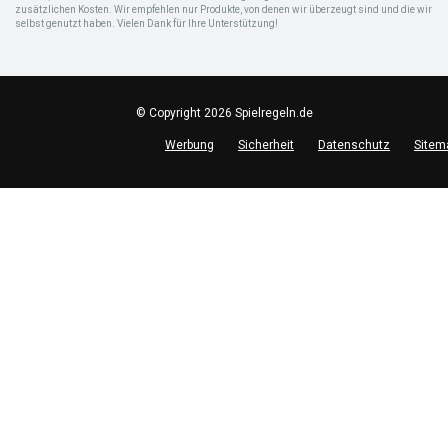
zusätzlichen Kosten. Wir empfehlen nur Produkte, von denen wir überzeugt sind und die wir
selbst genutzt haben. Vielen Dank für Ihre Unterstützung!
© Copyright 2026 Spielregeln.de
Werbung
Sicherheit
Datenschutz
Sitem