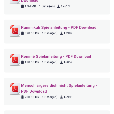
Dwonload
1.94 MB
1 Datei(en)
17613
Rummikub Spielanleitung - PDF Download
320.00 KB
1 Datei(en)
17392
Rommé Spielanleitung - PDF Download
180.00 KB
1 Datei(en)
16052
Mensch ärgere dich nicht Spielanleitung -
PDF Download
280.00 KB
1 Datei(en)
15935