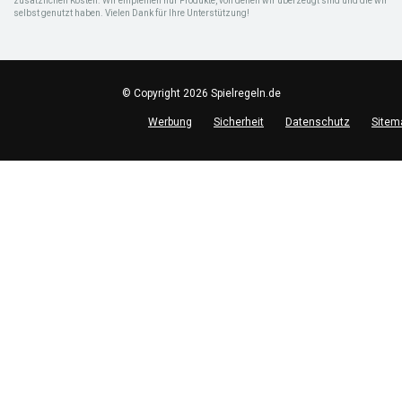
zusätzlichen Kosten. Wir empfehlen nur Produkte, von denen wir überzeugt sind und die wir
selbst genutzt haben. Vielen Dank für Ihre Unterstützung!
© Copyright 2026 Spielregeln.de
Werbung
Sicherheit
Datenschutz
Sitem