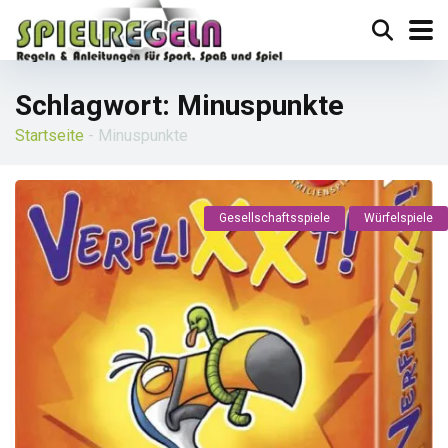
Schlagwort:
Minuspunkte
Startseite
-
Minuspunkte
Gesellschaftsspiele
Würfelspiele