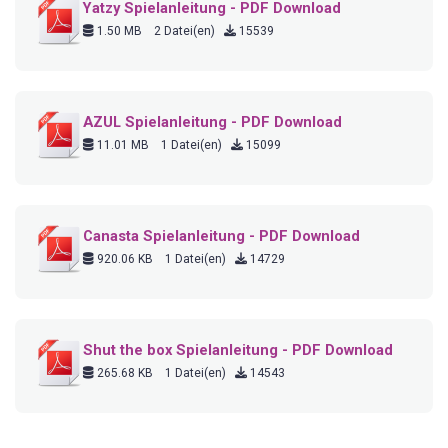
Yatzy Spielanleitung - PDF Download
1.50 MB
2 Datei(en)
15539
AZUL Spielanleitung - PDF Download
11.01 MB
1 Datei(en)
15099
Canasta Spielanleitung - PDF Download
920.06 KB
1 Datei(en)
14729
Shut the box Spielanleitung - PDF Download
265.68 KB
1 Datei(en)
14543