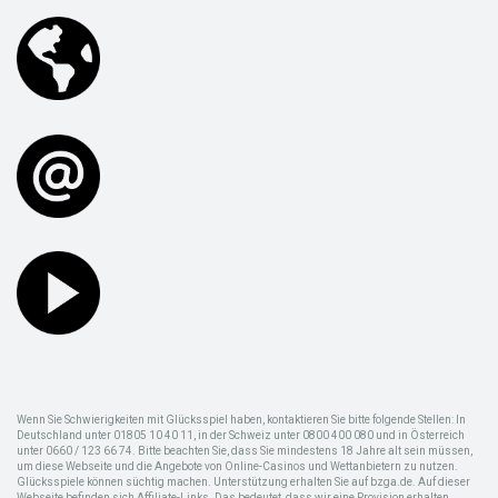
Wenn Sie Schwierigkeiten mit Glücksspiel haben, kontaktieren Sie bitte folgende Stellen: In
Deutschland unter 01805 10 40 11, in der Schweiz unter 0800 400 080 und in Österreich
unter 0660 / 123 66 74. Bitte beachten Sie, dass Sie mindestens 18 Jahre alt sein müssen,
um diese Webseite und die Angebote von Online-Casinos und Wettanbietern zu nutzen.
Glücksspiele können süchtig machen. Unterstützung erhalten Sie auf bzga.de. Auf dieser
Webseite befinden sich Affiliate-Links. Das bedeutet, dass wir eine Provision erhalten