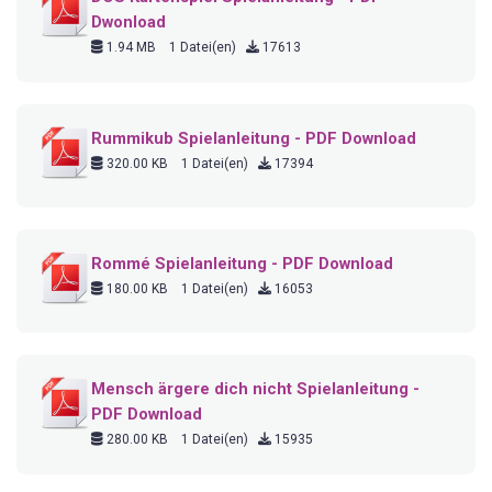
Dwonload
1.94 MB
1 Datei(en)
17613
Rummikub Spielanleitung - PDF Download
320.00 KB
1 Datei(en)
17394
Rommé Spielanleitung - PDF Download
180.00 KB
1 Datei(en)
16053
Mensch ärgere dich nicht Spielanleitung -
PDF Download
280.00 KB
1 Datei(en)
15935