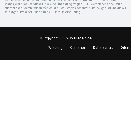
können, wenn Sie über diese Links eine Einzahlung tätigen. Für Sie entstehen dabei keine
zusätzlichen Kosten. Wir empfehlen nur Produkte, von denen wir überzeugt sind und die wir
selbst genutzt haben. Vielen Dank für Ihre Unterstützung!
© Copyright 2026 Spielregeln.de
Werbung
Sicherheit
Datenschutz
Sitem