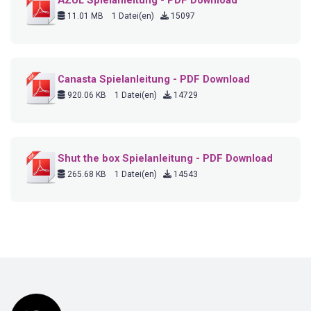
11.01 MB
1 Datei(en)
15097
Canasta Spielanleitung - PDF Download
920.06 KB
1 Datei(en)
14729
Shut the box Spielanleitung - PDF Download
265.68 KB
1 Datei(en)
14543