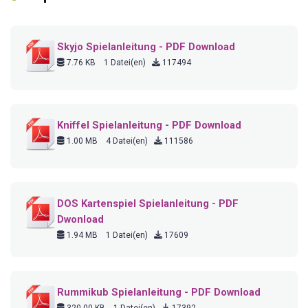
Skyjo Spielanleitung - PDF Download
7.76 KB
1 Datei(en)
117494
Kniffel Spielanleitung - PDF Download
1.00 MB
4 Datei(en)
111586
DOS Kartenspiel Spielanleitung - PDF
Dwonload
1.94 MB
1 Datei(en)
17609
Rummikub Spielanleitung - PDF Download
320.00 KB
1 Datei(en)
17392