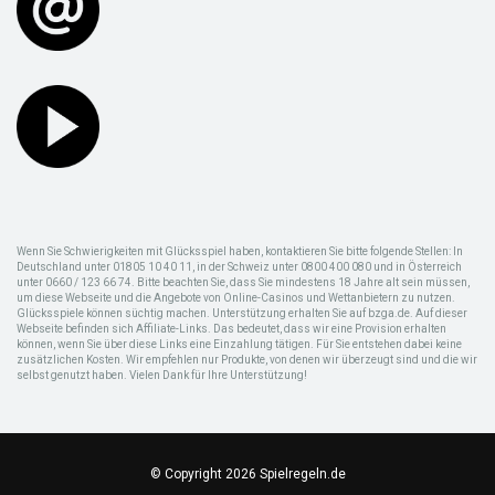
Wenn Sie Schwierigkeiten mit Glücksspiel haben, kontaktieren Sie bitte folgende Stellen: In
Deutschland unter 01805 10 40 11, in der Schweiz unter 0800 400 080 und in Österreich
unter 0660 / 123 66 74. Bitte beachten Sie, dass Sie mindestens 18 Jahre alt sein müssen,
um diese Webseite und die Angebote von Online-Casinos und Wettanbietern zu nutzen.
Glücksspiele können süchtig machen. Unterstützung erhalten Sie auf bzga.de. Auf dieser
Webseite befinden sich Affiliate-Links. Das bedeutet, dass wir eine Provision erhalten
können, wenn Sie über diese Links eine Einzahlung tätigen. Für Sie entstehen dabei keine
zusätzlichen Kosten. Wir empfehlen nur Produkte, von denen wir überzeugt sind und die wir
selbst genutzt haben. Vielen Dank für Ihre Unterstützung!
© Copyright 2026 Spielregeln.de