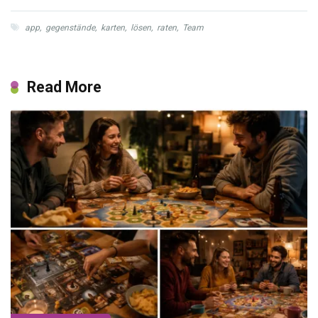
app
,
gegenstände
,
karten
,
lösen
,
raten
,
Team
Read More