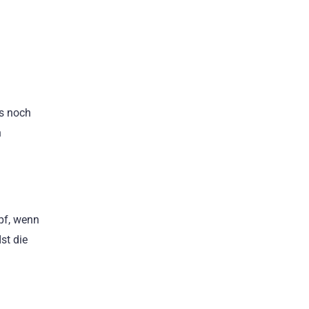
is noch
n
pf, wenn
st die