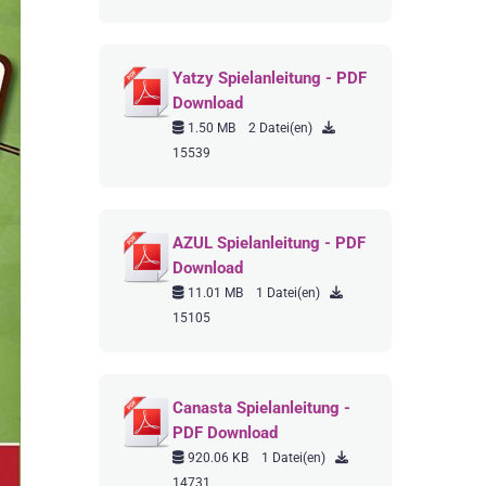
Yatzy Spielanleitung - PDF
Download
1.50 MB
2 Datei(en)
15539
AZUL Spielanleitung - PDF
Download
11.01 MB
1 Datei(en)
15105
Canasta Spielanleitung -
PDF Download
920.06 KB
1 Datei(en)
14731