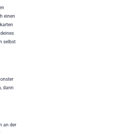
en
ch einen
zkarten
 deines
n selbst
Monster
n, dann
n an der