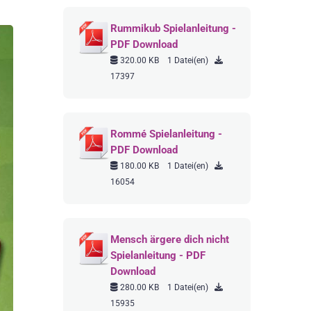
Rummikub Spielanleitung -
PDF Download
320.00 KB
1 Datei(en)
17397
Rommé Spielanleitung -
PDF Download
180.00 KB
1 Datei(en)
16054
Mensch ärgere dich nicht
Spielanleitung - PDF
Download
280.00 KB
1 Datei(en)
15935