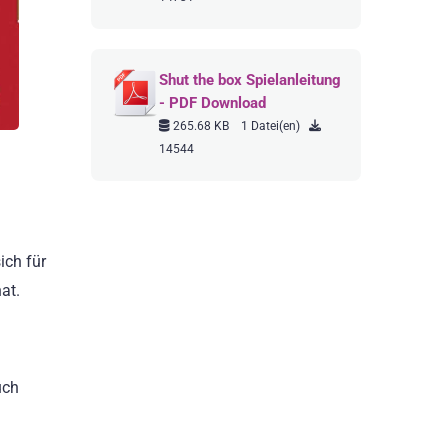
Shut the box Spielanleitung
- PDF Download
265.68 KB
1 Datei(en)
14544
ich für
at.
uch