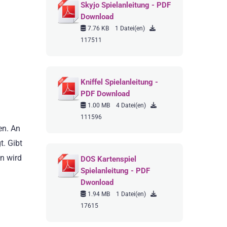
Skyjo Spielanleitung - PDF
Download
7.76 KB
1 Datei(en)
117511
Kniffel Spielanleitung -
PDF Download
1.00 MB
4 Datei(en)
111596
en. An
t. Gibt
n wird
DOS Kartenspiel
Spielanleitung - PDF
Dwonload
1.94 MB
1 Datei(en)
17615