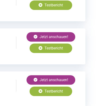
Testbericht
Jetzt anschauen!
Testbericht
Jetzt anschauen!
Testbericht