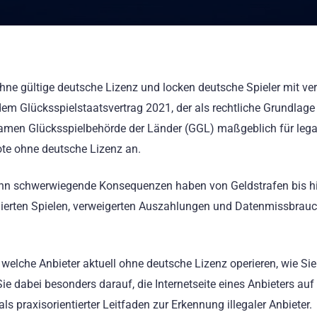
t ohne gültige deutsche Lizenz und locken deutsche Spieler mit
dem Glücksspielstaatsvertrag 2021, der als rechtliche Grundlage
samen Glücksspielbehörde der Länder (GGL) maßgeblich für lega
ote ohne deutsche Lizenz an.
ann schwerwiegende Konsequenzen haben von Geldstrafen bis hin
ulierten Spielen, verweigerten Auszahlungen und Datenmissbrauch
.
welche Anbieter aktuell ohne deutsche Lizenz operieren, wie Sie
ie dabei besonders darauf, die Internetseite eines Anbieters au
als praxisorientierter Leitfaden zur Erkennung illegaler Anbieter.