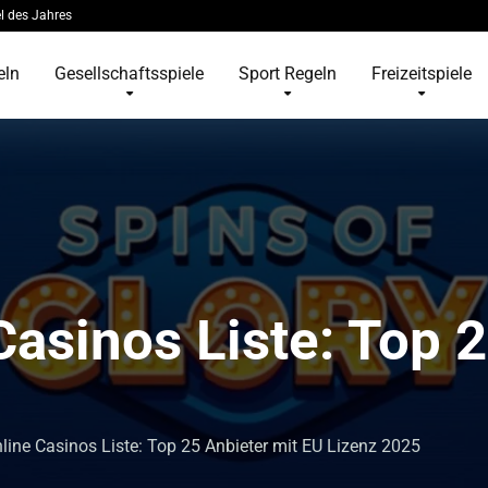
l des Jahres
eln
Gesellschaftsspiele
Sport Regeln
Freizeitspiele
 Casinos Liste: Top 
nline Casinos Liste: Top 25 Anbieter mit EU Lizenz 2025