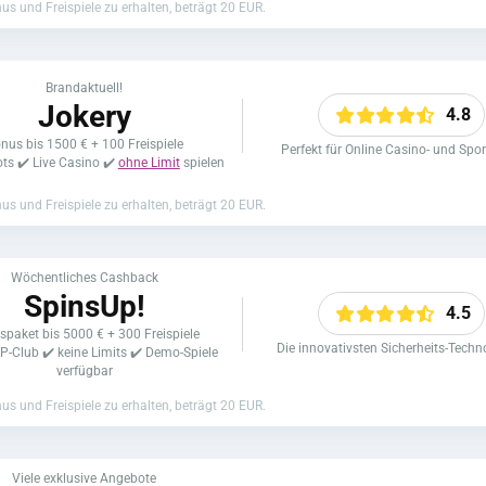
us und Freispiele zu erhalten, beträgt 20 EUR.
Brandaktuell!
Jokery
4.8
nus bis 1500 € + 100 Freispiele
Perfekt für Online Casino- und Spo
ts ✔️ Live Casino ✔️
ohne Limit
spielen
us und Freispiele zu erhalten, beträgt 20 EUR.
Wöchentliches Cashback
SpinsUp!
4.5
paket bis 5000 € + 300 Freispiele
Die innovativsten Sicherheits-Techn
IP-Club ✔️ keine Limits ✔️ Demo-Spiele
verfügbar
us und Freispiele zu erhalten, beträgt 20 EUR.
Viele exklusive Angebote