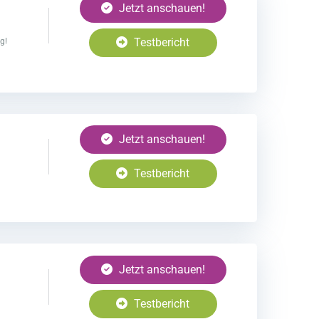
Jetzt anschauen!
Testbericht
g!
Jetzt anschauen!
Testbericht
Jetzt anschauen!
Testbericht