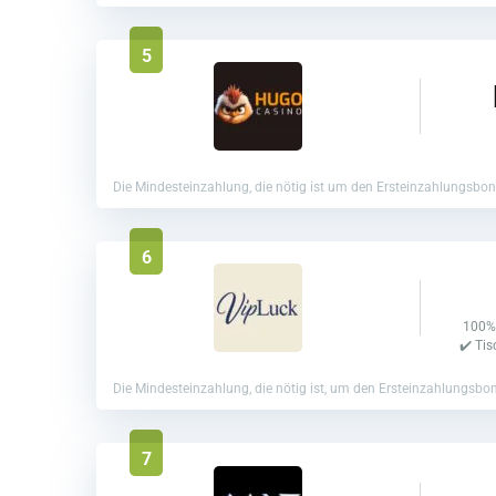
5
Die Mindesteinzahlung, die nötig ist um den Ersteinzahlungsbonu
6
100% 
✔️ Tis
Die Mindesteinzahlung, die nötig ist, um den Ersteinzahlungsbon
7