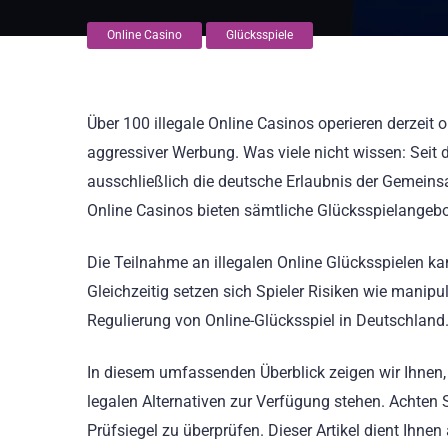
Online Casino
Glücksspiele
Über 100 illegale Online Casinos operieren derzei
aggressiver Werbung. Was viele nicht wissen: Seit 
ausschließlich die deutsche Erlaubnis der Gemein
Online Casinos bieten sämtliche Glücksspielangeb
Die Teilnahme an illegalen Online Glücksspielen k
Gleichzeitig setzen sich Spieler Risiken wie manip
Regulierung von Online-Glücksspiel in Deutschland
In diesem umfassenden Überblick zeigen wir Ihnen, 
legalen Alternativen zur Verfügung stehen. Achten S
Prüfsiegel zu überprüfen. Dieser Artikel dient Ihnen 