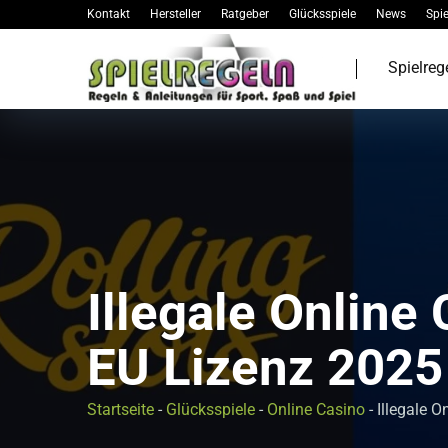
Kontakt
Hersteller
Ratgeber
Glücksspiele
News
Spie
Spielreg
Illegale Online
EU Lizenz 2025
Startseite
-
Glücksspiele
-
Online Casino
-
Illegale O