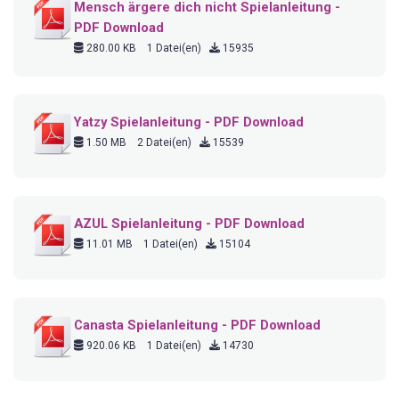
Mensch ärgere dich nicht Spielanleitung -
PDF Download
280.00 KB
1 Datei(en)
15935
Yatzy Spielanleitung - PDF Download
1.50 MB
2 Datei(en)
15539
AZUL Spielanleitung - PDF Download
11.01 MB
1 Datei(en)
15104
Canasta Spielanleitung - PDF Download
920.06 KB
1 Datei(en)
14730