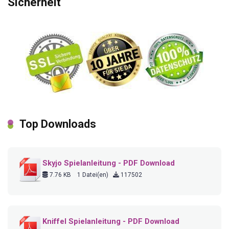
Sicherheit
Top Downloads
Skyjo Spielanleitung - PDF Download
7.76 KB
1 Datei(en)
117502
Kniffel Spielanleitung - PDF Download