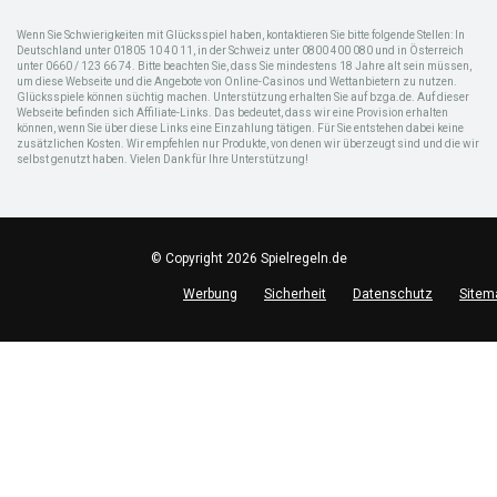
Wenn Sie Schwierigkeiten mit Glücksspiel haben, kontaktieren Sie bitte folgende Stellen: In
Deutschland unter 01805 10 40 11, in der Schweiz unter 0800 400 080 und in Österreich
unter 0660 / 123 66 74. Bitte beachten Sie, dass Sie mindestens 18 Jahre alt sein müssen,
um diese Webseite und die Angebote von Online-Casinos und Wettanbietern zu nutzen.
Glücksspiele können süchtig machen. Unterstützung erhalten Sie auf bzga.de. Auf dieser
Webseite befinden sich Affiliate-Links. Das bedeutet, dass wir eine Provision erhalten
können, wenn Sie über diese Links eine Einzahlung tätigen. Für Sie entstehen dabei keine
zusätzlichen Kosten. Wir empfehlen nur Produkte, von denen wir überzeugt sind und die wir
selbst genutzt haben. Vielen Dank für Ihre Unterstützung!
© Copyright 2026 Spielregeln.de
Werbung
Sicherheit
Datenschutz
Sitem