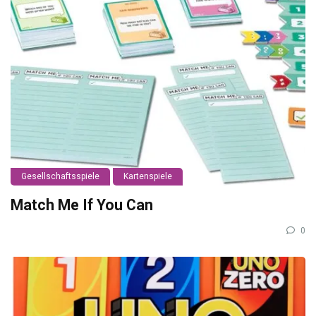
Gesellschaftsspiele
Kartenspiele
Match Me If You Can
0