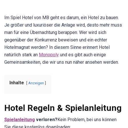
Im Spiel Hotel von MB geht es darum, ein Hotel zu bauen.
Je größer und luxuriöser die Anlage wird, desto mehr muss
man für eine Übernachtung berappen. Wer wird sich
gegenüber der Konkurrenz beweisen und ein echter
Hotelmagnat werden? In diesem Sinne erinnert Hotel
natürlich stark an
Monopoly
und es gibt auch einige
Gemeinsamkeiten, die wir uns nun näher ansehen werden.
Inhalte
Anzeigen
Hotel Regeln & Spielanleitung
Spielanleitung
verloren?
Kein Problem, bei uns können
Sie diese kostenlos downloaden: