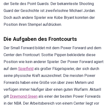
der Seite des Point Guards. Der bekannteste Shooting
Guard der Geschichte ist zweifelsohne Michael Jordan.
Doch auch andere Spieler wie Kobe Bryant konnten der
Position ihren Stempel aufdrücken.
Die Aufgaben des Frontcourts
Der Small Forward bildet mit dem Power Forward und dem
Center den Frontcourt. Scottie Pippen bekleidete diese
Position wie kein anderer Spieler. Der Power Forward agiert
auf dem
Spielfeld
als großer Flügelspieler, der sich durch
seine physische Kraft auszeichnet. Die meisten Power
Forwards haben eine Größe von über zwei Metern und
verfügen immer häufiger über einen guten Wurfarm. Aktuell
gilt
Draymond Green
als einer der besten Power Forwards
in der NBA. Der Arbeitsbereich von einem Center liegt vor