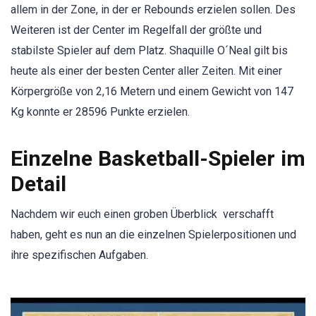
allem in der Zone, in der er Rebounds erzielen sollen. Des
Weiteren ist der Center im Regelfall der größte und
stabilste Spieler auf dem Platz. Shaquille O´Neal gilt bis
heute als einer der besten Center aller Zeiten. Mit einer
Körpergröße von 2,16 Metern und einem Gewicht von 147
Kg konnte er 28596 Punkte erzielen.
Einzelne Basketball-Spieler im
Detail
Nachdem wir euch einen groben Überblick verschafft
haben, geht es nun an die einzelnen Spielerpositionen und
ihre spezifischen Aufgaben.