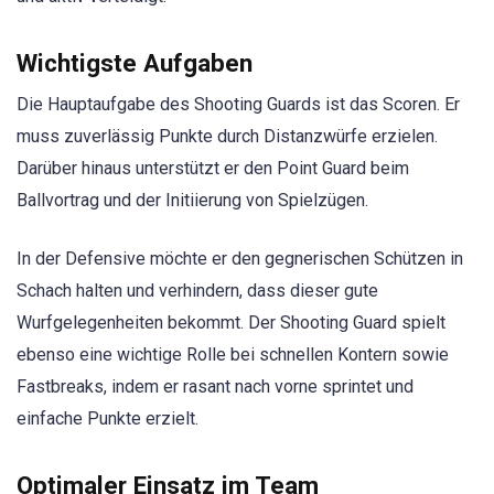
Wichtigste Aufgaben
Die Hauptaufgabe des Shooting Guards ist das Scoren. Er
muss zuverlässig Punkte durch Distanzwürfe erzielen.
Darüber hinaus unterstützt er den Point Guard beim
Ballvortrag und der Initiierung von Spielzügen.
In der Defensive möchte er den gegnerischen Schützen in
Schach halten und verhindern, dass dieser gute
Wurfgelegenheiten bekommt. Der Shooting Guard spielt
ebenso eine wichtige Rolle bei schnellen Kontern sowie
Fastbreaks, indem er rasant nach vorne sprintet und
einfache Punkte erzielt.
Optimaler Einsatz im Team