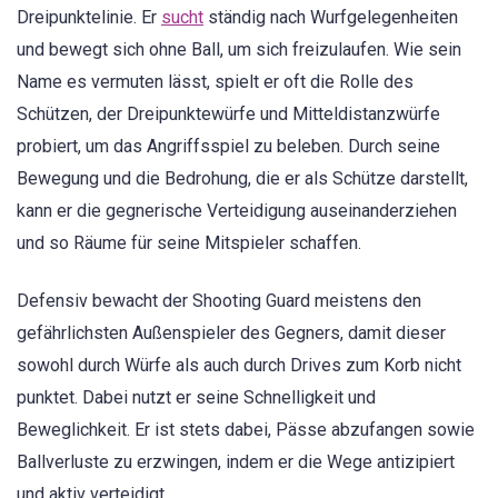
Dreipunktelinie. Er
sucht
ständig nach Wurfgelegenheiten
und bewegt sich ohne Ball, um sich freizulaufen. Wie sein
Name es vermuten lässt, spielt er oft die Rolle des
Schützen, der Dreipunktewürfe und Mitteldistanzwürfe
probiert, um das Angriffsspiel zu beleben. Durch seine
Bewegung und die Bedrohung, die er als Schütze darstellt,
kann er die gegnerische Verteidigung auseinanderziehen
und so Räume für seine Mitspieler schaffen.
Defensiv bewacht der Shooting Guard meistens den
gefährlichsten Außenspieler des Gegners, damit dieser
sowohl durch Würfe als auch durch Drives zum Korb nicht
punktet. Dabei nutzt er seine Schnelligkeit und
Beweglichkeit. Er ist stets dabei, Pässe abzufangen sowie
Ballverluste zu erzwingen, indem er die Wege antizipiert
und aktiv verteidigt.