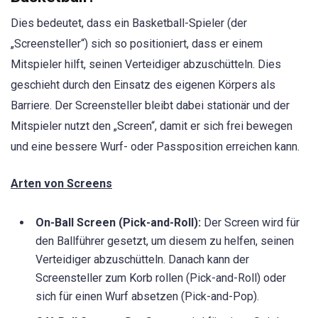
Dies bedeutet, dass ein Basketball-Spieler (der
„Screensteller“) sich so positioniert, dass er einem
Mitspieler hilft, seinen Verteidiger abzuschütteln. Dies
geschieht durch den Einsatz des eigenen Körpers als
Barriere. Der Screensteller bleibt dabei stationär und der
Mitspieler nutzt den „Screen“, damit er sich frei bewegen
und eine bessere Wurf- oder Passposition erreichen kann.
Arten von Screens
On-Ball Screen (Pick-and-Roll):
Der Screen wird für
den Ballführer gesetzt, um diesem zu helfen, seinen
Verteidiger abzuschütteln. Danach kann der
Screensteller zum Korb rollen (Pick-and-Roll) oder
sich für einen Wurf absetzen (Pick-and-Pop).