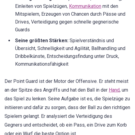
Einleiten von Spielzügen,
Kommunikation
mit den
Mitspielern, Erzeugen von Chancen durch Pässe und
Drives, Verteidigung gegen schnelle gegnerische
Guards
Seine größten Stärken:
Spielverständnis und
Übersicht, Schnelligkeit und Agilität, Ballhandling und
Dribbelkünste, Entscheidungsfindung unter Druck,
Kommunikationsfähigkeit
Der Point Guard ist der Motor der Offensive. Er steht meist
an der Spitze des Angriffs und hat den Ball in der
Hand
, um
das Spiel zu lenken. Seine Aufgabe ist es, die Spielzüge zu
initiieren und dafür zu sorgen, dass der Ball zu den richtigen
Spielern gelangt. Er analysiert die Verteidigung des
Gegners und entscheidet, ob ein Pass, ein Drive zum Korb
oder ein Wurf die beste Option ist.