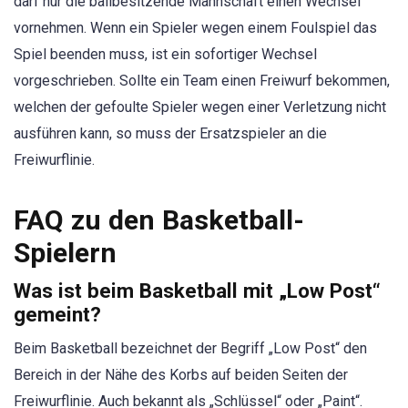
darf nur die ballbesitzende Mannschaft einen Wechsel
vornehmen. Wenn ein Spieler wegen einem Foulspiel das
Spiel beenden muss, ist ein sofortiger Wechsel
vorgeschrieben. Sollte ein Team einen Freiwurf bekommen,
welchen der gefoulte Spieler wegen einer Verletzung nicht
ausführen kann, so muss der Ersatzspieler an die
Freiwurflinie.
FAQ zu den Basketball-
Spielern
Was ist beim Basketball mit „Low Post“
gemeint?
Beim Basketball bezeichnet der Begriff „Low Post“ den
Bereich in der Nähe des Korbs auf beiden Seiten der
Freiwurflinie. Auch bekannt als „Schlüssel“ oder „Paint“.