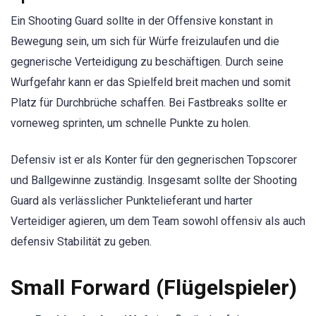
Ein Shooting Guard sollte in der Offensive konstant in
Bewegung sein, um sich für Würfe freizulaufen und die
gegnerische Verteidigung zu beschäftigen. Durch seine
Wurfgefahr kann er das Spielfeld breit machen und somit
Platz für Durchbrüche schaffen. Bei Fastbreaks sollte er
vorneweg sprinten, um schnelle Punkte zu holen.
Defensiv ist er als Konter für den gegnerischen Topscorer
und Ballgewinne zuständig. Insgesamt sollte der Shooting
Guard als verlässlicher Punktelieferant und harter
Verteidiger agieren, um dem Team sowohl offensiv als auch
defensiv Stabilität zu geben.
Small Forward (Flügelspieler)