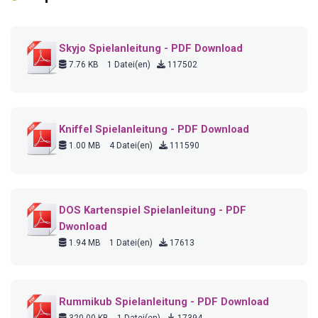
Skyjo Spielanleitung - PDF Download
7.76 KB
1 Datei(en)
117502
Kniffel Spielanleitung - PDF Download
1.00 MB
4 Datei(en)
111590
DOS Kartenspiel Spielanleitung - PDF
Dwonload
1.94 MB
1 Datei(en)
17613
Rummikub Spielanleitung - PDF Download