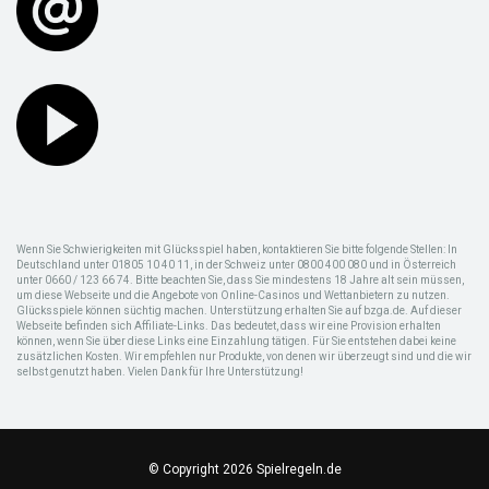
Wenn Sie Schwierigkeiten mit Glücksspiel haben, kontaktieren Sie bitte folgende Stellen: In
Deutschland unter 01805 10 40 11, in der Schweiz unter 0800 400 080 und in Österreich
unter 0660 / 123 66 74. Bitte beachten Sie, dass Sie mindestens 18 Jahre alt sein müssen,
um diese Webseite und die Angebote von Online-Casinos und Wettanbietern zu nutzen.
Glücksspiele können süchtig machen. Unterstützung erhalten Sie auf bzga.de. Auf dieser
Webseite befinden sich Affiliate-Links. Das bedeutet, dass wir eine Provision erhalten
können, wenn Sie über diese Links eine Einzahlung tätigen. Für Sie entstehen dabei keine
zusätzlichen Kosten. Wir empfehlen nur Produkte, von denen wir überzeugt sind und die wir
selbst genutzt haben. Vielen Dank für Ihre Unterstützung!
© Copyright 2026 Spielregeln.de