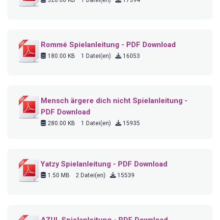
320.00 KB
1 Datei(en)
17394
Rommé Spielanleitung - PDF Download
180.00 KB
1 Datei(en)
16053
Mensch ärgere dich nicht Spielanleitung -
PDF Download
280.00 KB
1 Datei(en)
15935
Yatzy Spielanleitung - PDF Download
1.50 MB
2 Datei(en)
15539