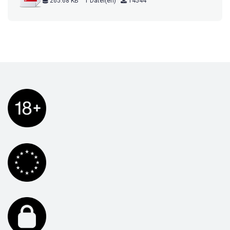
265.68 KB
1 Datei(en)
14544