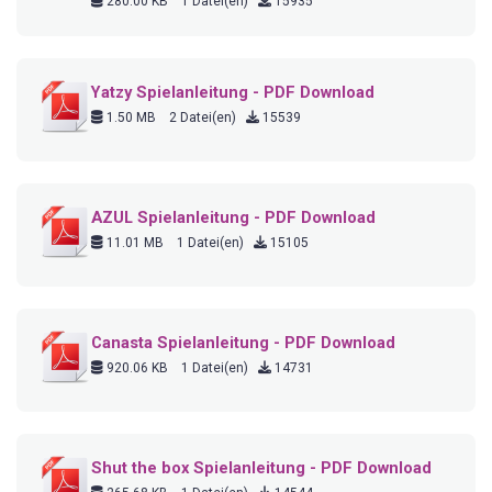
280.00 KB
1 Datei(en)
15935
Yatzy Spielanleitung - PDF Download
1.50 MB
2 Datei(en)
15539
AZUL Spielanleitung - PDF Download
11.01 MB
1 Datei(en)
15105
Canasta Spielanleitung - PDF Download
920.06 KB
1 Datei(en)
14731
Shut the box Spielanleitung - PDF Download