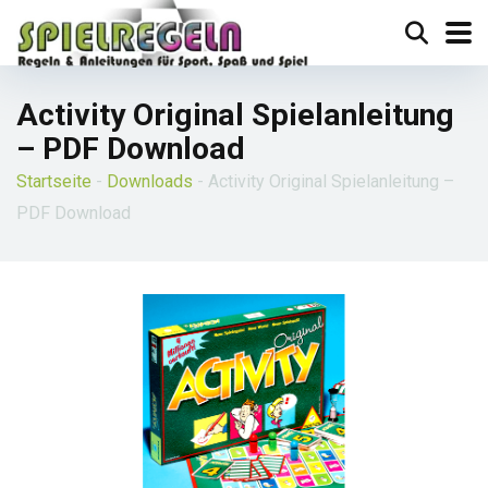
Activity Original Spielanleitung
– PDF Download
Startseite
-
Downloads
-
Activity Original Spielanleitung –
PDF Download