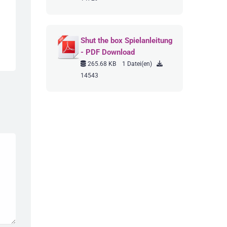
Shut the box Spielanleitung
- PDF Download
265.68 KB
1 Datei(en)
14543