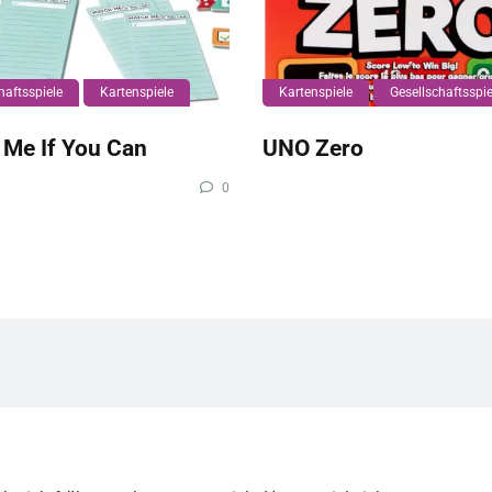
haftsspiele
Kartenspiele
Kartenspiele
Gesellschaftsspie
 Me If You Can
UNO Zero
0