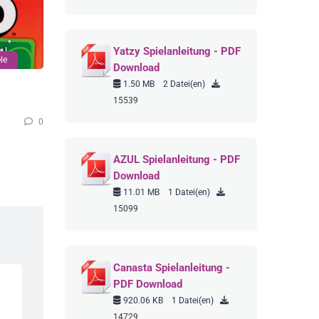
Yatzy Spielanleitung - PDF
le
Download
1.50 MB
2 Datei(en)
15539
0
AZUL Spielanleitung - PDF
Download
11.01 MB
1 Datei(en)
15099
Canasta Spielanleitung -
PDF Download
920.06 KB
1 Datei(en)
14729