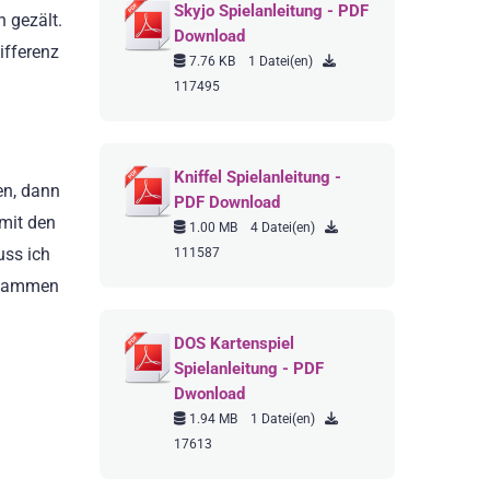
Skyjo Spielanleitung - PDF
 gezält.
Download
ifferenz
7.76 KB
1 Datei(en)
117495
Kniffel Spielanleitung -
en, dann
PDF Download
 mit den
1.00 MB
4 Datei(en)
uss ich
111587
zusammen
DOS Kartenspiel
Spielanleitung - PDF
Dwonload
1.94 MB
1 Datei(en)
17613