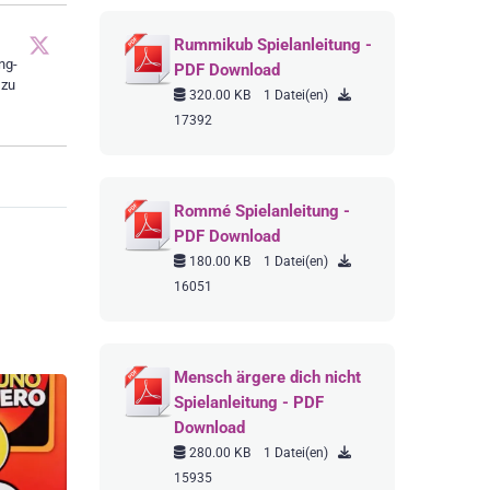
Rummikub Spielanleitung -
ng-
PDF Download
 zu
320.00 KB
1 Datei(en)
17392
Rommé Spielanleitung -
PDF Download
180.00 KB
1 Datei(en)
16051
Mensch ärgere dich nicht
Spielanleitung - PDF
Download
280.00 KB
1 Datei(en)
15935