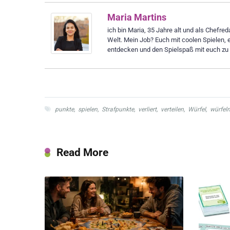
Maria Martins
ich bin Maria, 35 Jahre alt und als Chefre
Welt. Mein Job? Euch mit coolen Spielen, 
entdecken und den Spielspaß mit euch zu t
punkte
,
spielen
,
Strafpunkte
,
verliert
,
verteilen
,
Würfel
,
würfel
Read More