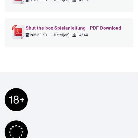
Shut the box Spielanleitung - PDF Download
265.68 KB
1 Datei(en)
14544