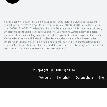
Wenn Sie Schwierigkeiten mit Glücksspiel haben, kontaktieren Sie bitte folgende Stellen: In
Deutschland unter 01805 10 40 11, in der Schweiz unter 0800 400 080 und in Österreich
unter 0660 / 123 66 74. Bitte beachten Sie, dass Sie mindestens 18 Jahre alt sein müssen,
um diese Webseite und die Angebote von Online-Casinos und Wettanbietern zu nutzen.
Glücksspiele können süchtig machen. Unterstützung erhalten Sie auf bzga.de. Auf dieser
Webseite befinden sich Affiliate-Links. Das bedeutet, dass wir eine Provision erhalten
können, wenn Sie über diese Links eine Einzahlung tätigen. Für Sie entstehen dabei keine
zusätzlichen Kosten. Wir empfehlen nur Produkte, von denen wir überzeugt sind und die wir
selbst genutzt haben. Vielen Dank für Ihre Unterstützung!
© Copyright 2026 Spielregeln.de
Werbung
Sicherheit
Datenschutz
Sitem