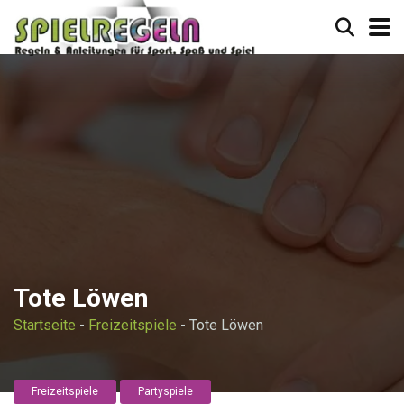
Tote Löwen
Startseite
-
Freizeitspiele
-
Tote Löwen
Freizeitspiele
Partyspiele