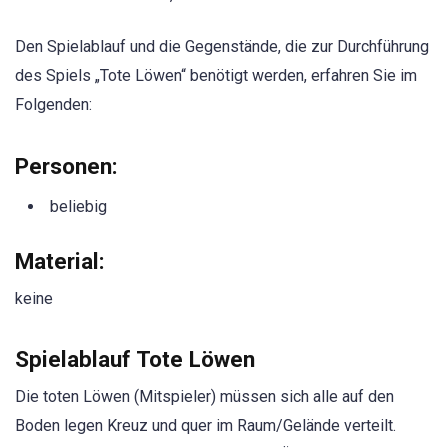
Den Spielablauf und die Gegenstände, die zur Durchführung
des Spiels „Tote Löwen“ benötigt werden, erfahren Sie im
Folgenden:
Personen
:
beliebig
Material
:
keine
Spielablauf Tote Löwen
Die toten Löwen (Mitspieler) müssen sich alle auf den
Boden legen Kreuz und quer im Raum/Gelände verteilt.