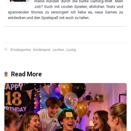
meine Runden durch die bunte Gaming-Welt. Mein
Job? Euch mit coolen Spielen, ehrlichen Tests und
spannenden Stories zu versorgen! Ich liebe es, neue Games zu
entdecken und den Spielspaß mit euch zu teilen.
Kindergarten
,
kinderspiel
,
Lachen
,
Lustig
Read More