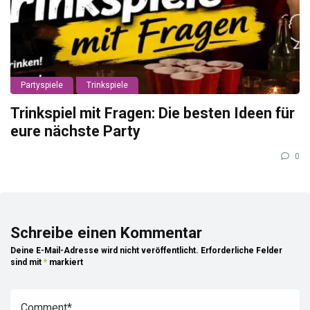
Partyspiele
Trinkspiele
Trinkspiel mit Fragen: Die besten Ideen für
eure nächste Party
0
Schreibe einen Kommentar
Deine E-Mail-Adresse wird nicht veröffentlicht.
Erforderliche Felder
sind mit
*
markiert