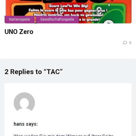
Kartenspiele
Gesellschaftsspiele
UNO Zero
0
2 Replies to “TAC”
hans says: