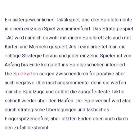
Ein außergewöhnliches Taktikspiel, das drei Spielelemente
in einem einzigen Spiel zusammenführt. Das Strategiespiel
TAC wird nämlich sowohl mit einem Spielbrett als auch mit
Karten und Murmeln gespielt. Als Team arbeitet man die
richtige Strategie heraus und jeder einzelne Spieler ist von
Anfang bis Ende komplett ins Spielgeschehen integriert.
Die
Spielkarten
sorgen zwischendurch für positive aber
auch negative Überraschungsmomente, denn sie werfen
manche Spielzüge und selbst die ausgefeilteste Taktik
schnell wieder über den Haufen. Der Spielverlauf wird also
durch strategische Überlegungen und taktisches
Fingerspitzengefühl, aber letzten Endes eben auch durch
den Zufall bestimmt.