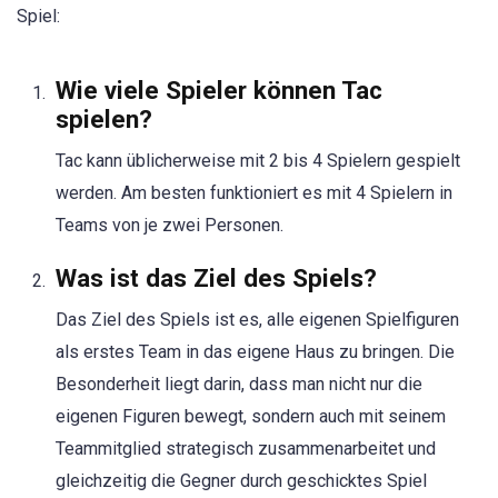
Spiel:
Wie viele Spieler können Tac
spielen?
Tac kann üblicherweise mit 2 bis 4 Spielern gespielt
werden. Am besten funktioniert es mit 4 Spielern in
Teams von je zwei Personen.
Was ist das Ziel des Spiels?
Das Ziel des Spiels ist es, alle eigenen Spielfiguren
als erstes Team in das eigene Haus zu bringen. Die
Besonderheit liegt darin, dass man nicht nur die
eigenen Figuren bewegt, sondern auch mit seinem
Teammitglied strategisch zusammenarbeitet und
gleichzeitig die Gegner durch geschicktes Spiel