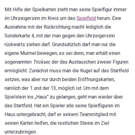
Mit Hilfe der Spielkarten zieht man seine Spielfigur immer
im Uhrzeigersinn im Kreis um das
Spielfeld
herum. Eine
Ausnahme mit der Rückrichtung macht lediglich die
Sonderkarte 4, mit der man gegen den Uhrzeigersinn
rückwärts ziehen darf. Grundsätzlich darf man nur die
eigene Murmel bewegen, es sei denn, man erhält einen
sogenannten
Trickser
, der das Austauschen zweier Figuren
ermöglicht. Zunächst muss man die Kugel auf das Startfeld
setzen, was aber nur durch beiden Eröffnungskarten,
nämlich der 1 und der 13, möglich ist. Um mit dem
Spielstein ins „Haus“ zu gelangen, geht man wieder über
das Startfeld. Hat ein Spieler alle seine Spielfiguren im
Haus untergebracht, darf er seinem Teammitglied mit
seinen Karten helfen, die restlichen Steine im Ziel
unterzubringen.