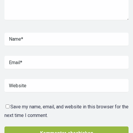
Save my name, email, and website in this browser for the
next time I comment.