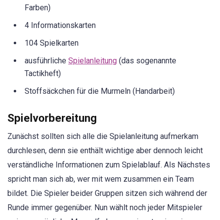
Farben)
4 Informationskarten
104 Spielkarten
ausführliche
Spielanleitung
(das sogenannte
Tactikheft)
Stoffsäckchen für die Murmeln (Handarbeit)
Spielvorbereitung
Zunächst sollten sich alle die Spielanleitung aufmerkam
durchlesen, denn sie enthält wichtige aber dennoch leicht
verständliche Informationen zum Spielablauf. Als Nächstes
spricht man sich ab, wer mit wem zusammen ein Team
bildet. Die Spieler beider Gruppen sitzen sich während der
Runde immer gegenüber. Nun wählt noch jeder Mitspieler