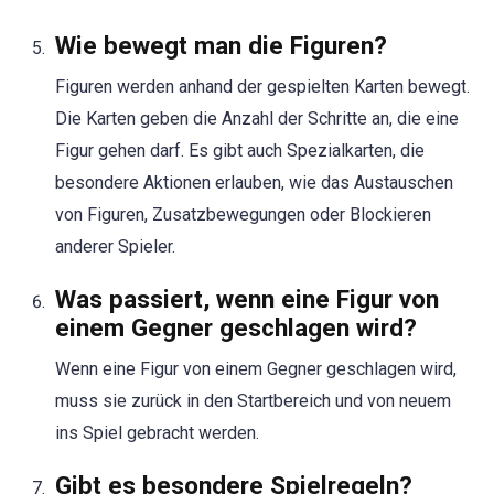
Wie bewegt man die Figuren?
Figuren werden anhand der gespielten Karten bewegt.
Die Karten geben die Anzahl der Schritte an, die eine
Figur gehen darf. Es gibt auch Spezialkarten, die
besondere Aktionen erlauben, wie das Austauschen
von Figuren, Zusatzbewegungen oder Blockieren
anderer Spieler.
Was passiert, wenn eine Figur von
einem Gegner geschlagen wird?
Wenn eine Figur von einem Gegner geschlagen wird,
muss sie zurück in den Startbereich und von neuem
ins Spiel gebracht werden.
Gibt es besondere Spielregeln?