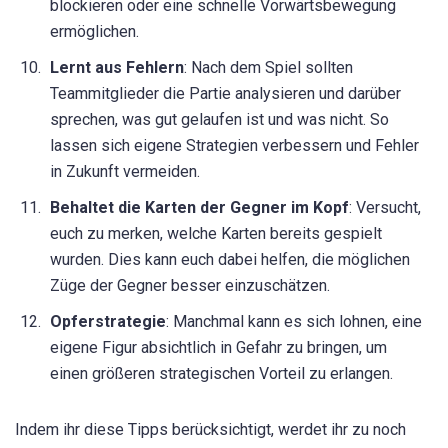
blockieren oder eine schnelle Vorwärtsbewegung
ermöglichen.
Lernt aus Fehlern
: Nach dem Spiel sollten
Teammitglieder die Partie analysieren und darüber
sprechen, was gut gelaufen ist und was nicht. So
lassen sich eigene Strategien verbessern und Fehler
in Zukunft vermeiden.
Behaltet die Karten der Gegner im Kopf
: Versucht,
euch zu merken, welche Karten bereits gespielt
wurden. Dies kann euch dabei helfen, die möglichen
Züge der Gegner besser einzuschätzen.
Opferstrategie
: Manchmal kann es sich lohnen, eine
eigene Figur absichtlich in Gefahr zu bringen, um
einen größeren strategischen Vorteil zu erlangen.
Indem ihr diese Tipps berücksichtigt, werdet ihr zu noch