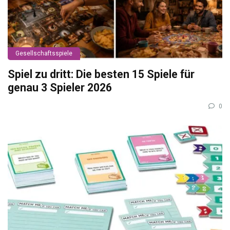
Gesellschaftsspiele
Spiel zu dritt: Die besten 15 Spiele für
genau 3 Spieler 2026
0