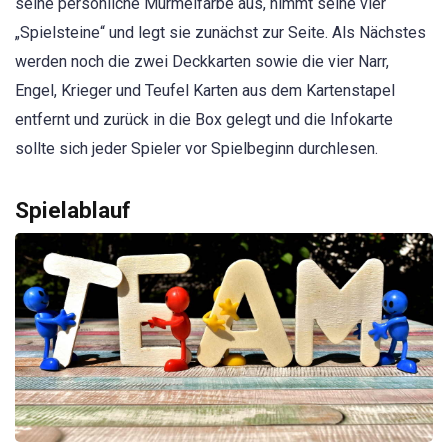
seine persönliche Murmelfarbe aus, nimmt seine vier
„Spielsteine“ und legt sie zunächst zur Seite. Als Nächstes
werden noch die zwei Deckkarten sowie die vier Narr,
Engel, Krieger und Teufel Karten aus dem Kartenstapel
entfernt und zurück in die Box gelegt und die Infokarte
sollte sich jeder Spieler vor Spielbeginn durchlesen.
Spielablauf