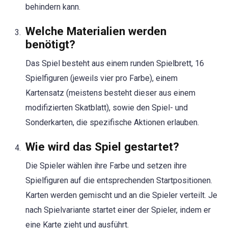
behindern kann.
Welche Materialien werden
benötigt?
Das Spiel besteht aus einem runden Spielbrett, 16
Spielfiguren (jeweils vier pro Farbe), einem
Kartensatz (meistens besteht dieser aus einem
modifizierten Skatblatt), sowie den Spiel- und
Sonderkarten, die spezifische Aktionen erlauben.
Wie wird das Spiel gestartet?
Die Spieler wählen ihre Farbe und setzen ihre
Spielfiguren auf die entsprechenden Startpositionen.
Karten werden gemischt und an die Spieler verteilt. Je
nach Spielvariante startet einer der Spieler, indem er
eine Karte zieht und ausführt.