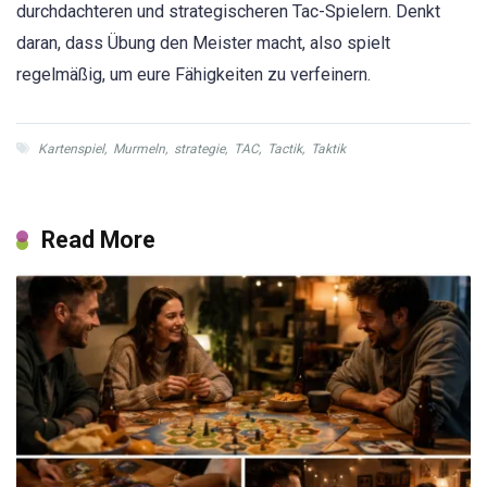
durchdachteren und strategischeren Tac-Spielern. Denkt
daran, dass Übung den Meister macht, also spielt
regelmäßig, um eure Fähigkeiten zu verfeinern.
Kartenspiel
,
Murmeln
,
strategie
,
TAC
,
Tactik
,
Taktik
Read More