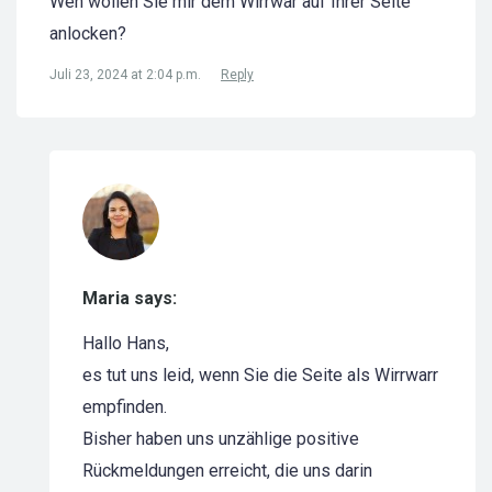
Wen wollen Sie mir dem Wirrwar auf Ihrer Seite
anlocken?
Juli 23, 2024 at 2:04 p.m.
Reply
Maria says:
Hallo Hans,
es tut uns leid, wenn Sie die Seite als Wirrwarr
empfinden.
Bisher haben uns unzählige positive
Rückmeldungen erreicht, die uns darin