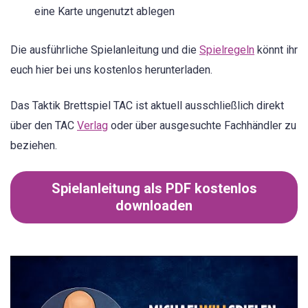
eine Karte ungenutzt ablegen
Die ausführliche Spielanleitung und die
Spielregeln
könnt ihr
euch hier bei uns kostenlos herunterladen.
Das Taktik Brettspiel TAC ist aktuell ausschließlich direkt
über den TAC
Verlag
oder über ausgesuchte Fachhändler zu
beziehen.
Spielanleitung als PDF kostenlos
downloaden