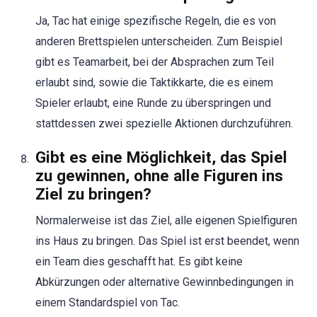
Ja, Tac hat einige spezifische Regeln, die es von
anderen Brettspielen unterscheiden. Zum Beispiel
gibt es Teamarbeit, bei der Absprachen zum Teil
erlaubt sind, sowie die Taktikkarte, die es einem
Spieler erlaubt, eine Runde zu überspringen und
stattdessen zwei spezielle Aktionen durchzuführen.
Gibt es eine Möglichkeit, das Spiel
zu gewinnen, ohne alle Figuren ins
Ziel zu bringen?
Normalerweise ist das Ziel, alle eigenen Spielfiguren
ins Haus zu bringen. Das Spiel ist erst beendet, wenn
ein Team dies geschafft hat. Es gibt keine
Abkürzungen oder alternative Gewinnbedingungen in
einem Standardspiel von Tac.