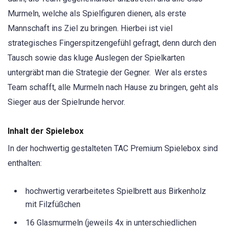
Murmeln, welche als Spielfiguren dienen, als erste
Mannschaft ins Ziel zu bringen. Hierbei ist viel
strategisches Fingerspitzengefühl gefragt, denn durch den
Tausch sowie das kluge Auslegen der Spielkarten
untergräbt man die Strategie der Gegner. Wer als erstes
Team schafft, alle Murmeln nach Hause zu bringen, geht als
Sieger aus der Spielrunde hervor.
Inhalt der Spielebox
In der hochwertig gestalteten TAC Premium Spielebox sind
enthalten:
hochwertig verarbeitetes Spielbrett aus Birkenholz
mit Filzfüßchen
16 Glasmurmeln (jeweils 4x in unterschiedlichen