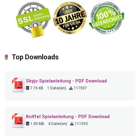
Top Downloads
Skyjo Spielanleitung - PDF Download
7.76 KB
1 Datei(en)
117507
Kniffel Spielanleitung - PDF Download
1.00 MB
4 Datei(en)
111593