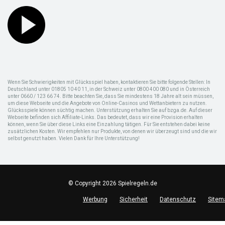
Wenn Sie Schwierigkeiten mit Glücksspiel haben, kontaktieren Sie bitte folgende Stellen: In
Deutschland unter 01805 10 40 11, in der Schweiz unter 0800 400 080 und in Österreich
unter 0660 / 123 66 74. Bitte beachten Sie, dass Sie mindestens 18 Jahre alt sein müssen,
um diese Webseite und die Angebote von Online-Casinos und Wettanbietern zu nutzen.
Glücksspiele können süchtig machen. Unterstützung erhalten Sie auf bzga.de. Auf dieser
Webseite befinden sich Affiliate-Links. Das bedeutet, dass wir eine Provision erhalten
können, wenn Sie über diese Links eine Einzahlung tätigen. Für Sie entstehen dabei keine
zusätzlichen Kosten. Wir empfehlen nur Produkte, von denen wir überzeugt sind und die wir
selbst genutzt haben. Vielen Dank für Ihre Unterstützung!
© Copyright 2026 Spielregeln.de
Werbung
Sicherheit
Datenschutz
Sitem