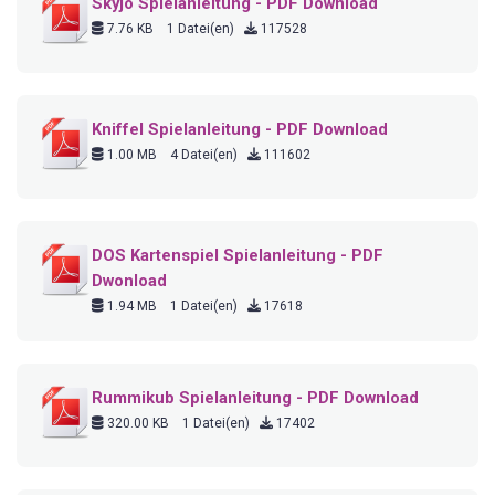
Skyjo Spielanleitung - PDF Download
7.76 KB
1 Datei(en)
117528
Kniffel Spielanleitung - PDF Download
1.00 MB
4 Datei(en)
111602
DOS Kartenspiel Spielanleitung - PDF
Dwonload
1.94 MB
1 Datei(en)
17618
Rummikub Spielanleitung - PDF Download
320.00 KB
1 Datei(en)
17402