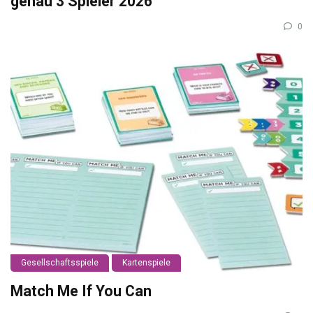
genau 3 Spieler 2026
0
Gesellschaftsspiele
Kartenspiele
Match Me If You Can