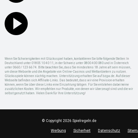
Wenn Sie Schwierigkeiten mit Glücksspiel haben, kontaktieren Sie bitte folgende Stellen: In
Deutschland unter 01805 10 40 11, in der Schweiz unter 0800 400 080 und in Österreich
unter 0660 / 123 66 74. Bitte beachten Sie, dass Sie mindestens 18 Jahre alt sein müssen,
um diese Webseite und die Angebote von Online-Casinos und Wettanbietern zu nutzen.
Glücksspiele können süchtig machen. Unterstützung erhalten Sie auf bzga.de. Auf dieser
Webseite befinden sich Affiliate-Links. Das bedeutet, dass wir eine Provision erhalten
können, wenn Sie über diese Links eine Einzahlung tätigen. Für Sie entstehen dabei keine
zusätzlichen Kosten. Wir empfehlen nur Produkte, von denen wir überzeugt sind und die wir
selbst genutzt haben. Vielen Dank für Ihre Unterstützung!
© Copyright 2026 Spielregeln.de
Werbung
Sicherheit
Datenschutz
Sitem