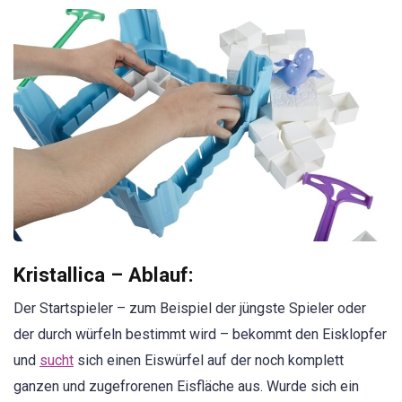
Kristallica – Ablauf:
Der Startspieler – zum Beispiel der jüngste Spieler oder
der durch würfeln bestimmt wird – bekommt den Eisklopfer
und
sucht
sich einen Eiswürfel auf der noch komplett
ganzen und zugefrorenen Eisfläche aus. Wurde sich ein