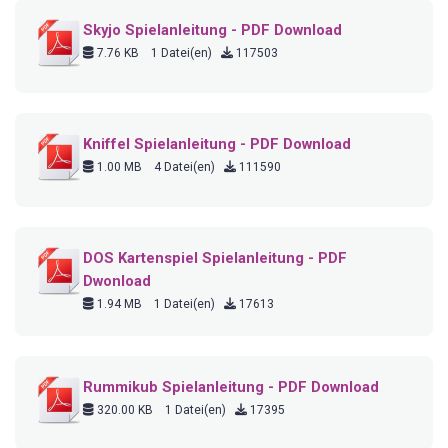
Skyjo Spielanleitung - PDF Download
7.76 KB
1 Datei(en)
117503
Kniffel Spielanleitung - PDF Download
1.00 MB
4 Datei(en)
111590
DOS Kartenspiel Spielanleitung - PDF
Dwonload
1.94 MB
1 Datei(en)
17613
Rummikub Spielanleitung - PDF Download
320.00 KB
1 Datei(en)
17395