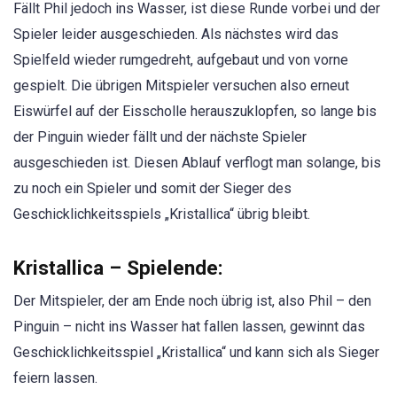
Fällt Phil jedoch ins Wasser, ist diese Runde vorbei und der
Spieler leider ausgeschieden. Als nächstes wird das
Spielfeld wieder rumgedreht, aufgebaut und von vorne
gespielt. Die übrigen Mitspieler versuchen also erneut
Eiswürfel auf der Eisscholle herauszuklopfen, so lange bis
der Pinguin wieder fällt und der nächste Spieler
ausgeschieden ist. Diesen Ablauf verflogt man solange, bis
zu noch ein Spieler und somit der Sieger des
Geschicklichkeitsspiels „Kristallica“ übrig bleibt.
Kristallica – Spielende:
Der Mitspieler, der am Ende noch übrig ist, also Phil – den
Pinguin – nicht ins Wasser hat fallen lassen, gewinnt das
Geschicklichkeitsspiel „Kristallica“ und kann sich als Sieger
feiern lassen.