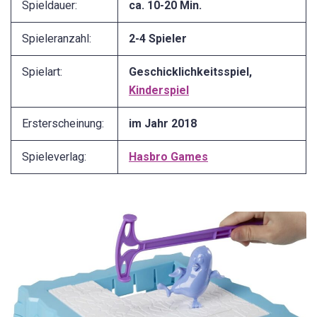
Spieldauer:
‎ca. 10-20 Min.
Spieleranzahl‎:
2-4 Spieler
Spielart:
Geschicklichkeitsspiel,
Kinderspiel
Ersterscheinung‎:
im Jahr 2018
Spieleverlag:
Hasbro Games