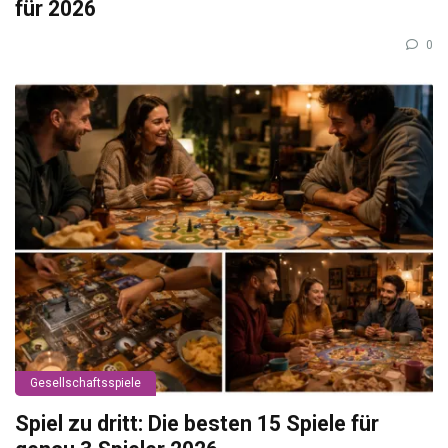
für 2026
0
Gesellschaftsspiele
Spiel zu dritt: Die besten 15 Spiele für