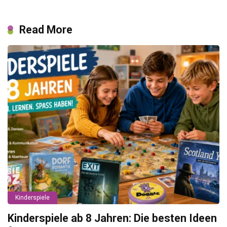
Read More
Kinderspiele
Kinderspiele ab 8 Jahren: Die besten Ideen