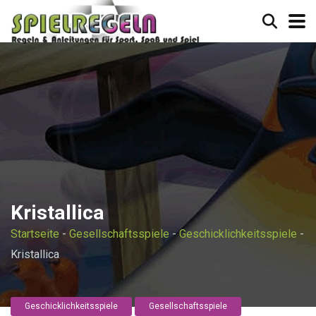
Kristallica
Startseite
-
Gesellschaftsspiele
-
Geschicklichkeitsspiele
-
Kristallica
Geschicklichkeitsspiele
Gesellschaftsspiele