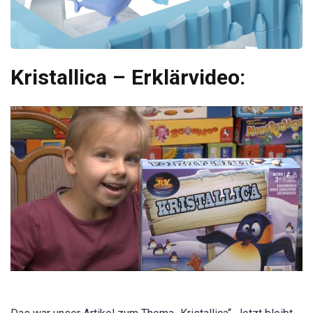
Kristallica – Erklärvideo: