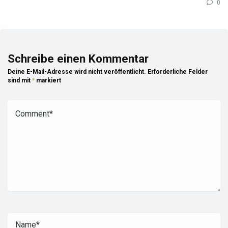
0
Schreibe einen Kommentar
Deine E-Mail-Adresse wird nicht veröffentlicht.
Erforderliche Felder
sind mit
*
markiert