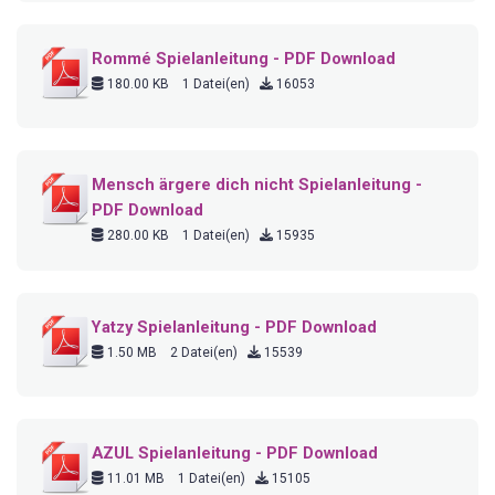
Rommé Spielanleitung - PDF Download
180.00 KB
1 Datei(en)
16053
Mensch ärgere dich nicht Spielanleitung -
PDF Download
280.00 KB
1 Datei(en)
15935
Yatzy Spielanleitung - PDF Download
1.50 MB
2 Datei(en)
15539
AZUL Spielanleitung - PDF Download
11.01 MB
1 Datei(en)
15105