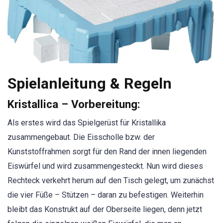
Spielanleitung & Regeln
Kristallica – Vorbereitung:
Als erstes wird das Spielgerüst für Kristallika
zusammengebaut. Die Eisscholle bzw. der
Kunststoffrahmen sorgt für den Rand der innen liegenden
Eiswürfel und wird zusammengesteckt. Nun wird dieses
Rechteck verkehrt herum auf den Tisch gelegt, um zunächst
die vier Füße – Stützen – daran zu befestigen. Weiterhin
bleibt das Konstrukt auf der Oberseite liegen, denn jetzt