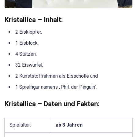
Kristallica – Inhalt:
2 Eisklopfer,
1 Eisblock,
4 Stützen,
32 Eiswürfel,
2 Kunststoffrahmen als Eisscholle und
1 Spielfigur namens „Phil, der Pinguin“.
Kristallica – Daten und Fakten:
Spielalter‎:
ab 3 Jahren