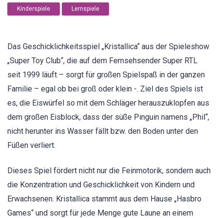
Kinderspiele
Lernspiele
Das Geschicklichkeitsspiel „Kristallica“ aus der Spieleshow
„Super Toy Club“, die auf dem Fernsehsender Super RTL
seit 1999 läuft – sorgt für großen Spielspaß in der ganzen
Familie – egal ob bei groß oder klein -. Ziel des Spiels ist
es, die Eiswürfel so mit dem Schläger herauszuklopfen aus
dem großen Eisblock, dass der süße Pinguin namens „Phil“,
nicht herunter ins Wasser fällt bzw. den Boden unter den
Füßen verliert.
Dieses Spiel fördert nicht nur die Feinmotorik, sondern auch
die Konzentration und Geschicklichkeit von Kindern und
Erwachsenen. Kristallica stammt aus dem Hause „Hasbro
Games“ und sorgt für jede Menge gute Laune an einem