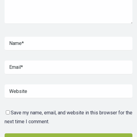
Save my name, email, and website in this browser for the
next time I comment.