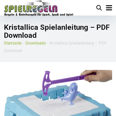
Kristallica Spielanleitung – PDF
Download
Startseite
-
Downloads
-
Kristallica Spielanleitung – PDF
Download