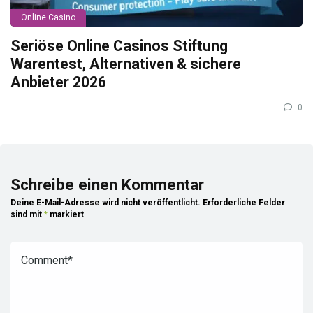
Online Casino
Seriöse Online Casinos Stiftung
Warentest, Alternativen & sichere
Anbieter 2026
0
Schreibe einen Kommentar
Deine E-Mail-Adresse wird nicht veröffentlicht.
Erforderliche Felder
sind mit
*
markiert