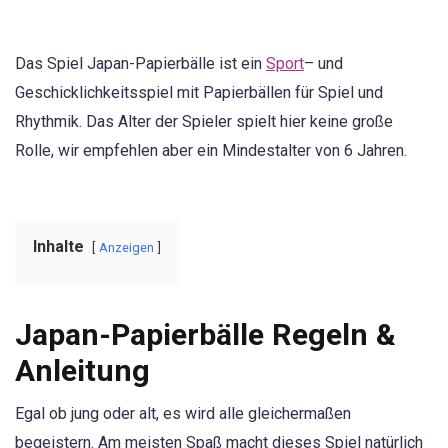
Das Spiel Japan-Papierbälle ist ein
Sport
– und
Geschicklichkeitsspiel mit Papierbällen für Spiel und
Rhythmik. Das Alter der Spieler spielt hier keine große
Rolle, wir empfehlen aber ein Mindestalter von 6 Jahren.
Inhalte
Anzeigen
Japan-Papierbälle Regeln &
Anleitung
Egal ob jung oder alt, es wird alle gleichermaßen
begeistern. Am meisten Spaß macht dieses Spiel natürlich