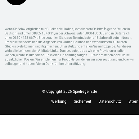
Wenn Sie Schwierigkeiten mit Glücksspiel haben, kontaktieren Sie bitte folgende Stellen: In
Deutschland unter 01805 10 40 11, in der Schweiz unter 0800 400 080 und in Österreich
unter 0660 / 123 66 74. Bitte beachten Sie, dass Sie mindestens 18 Jahre alt sein müssen,
um diese Webseite und die Angebote von Online-Casinos und Wettanbietern zu nutzen.
Glücksspiele können süchtig machen. Unterstützung erhalten Sie auf bzga.de. Auf dieser
Webseite befinden sich Affiliate-Links. Das bedeutet, dass wir eine Provision erhalten
können, wenn Sie über diese Links eine Einzahlung tätigen. Für Sie entstehen dabei keine
zusätzlichen Kosten. Wir empfehlen nur Produkte, von denen wir überzeugt sind und die wir
selbst genutzt haben. Vielen Dank für Ihre Unterstützung!
© Copyright 2026 Spielregeln.de
Werbung
Sicherheit
Datenschutz
Sitem