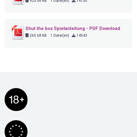
920.06 KB
1 Datei(en)
14730
Shut the box Spielanleitung - PDF Download
265.68 KB
1 Datei(en)
14543