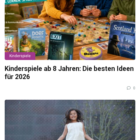
Kinderspiele
Kinderspiele ab 8 Jahren: Die besten Ideen
für 2026
0