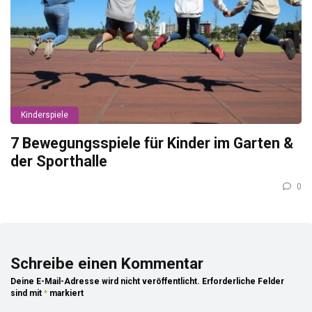
Kinderspiele
7 Bewegungsspiele für Kinder im Garten &
der Sporthalle
0
Schreibe einen Kommentar
Deine E-Mail-Adresse wird nicht veröffentlicht.
Erforderliche Felder
sind mit
*
markiert