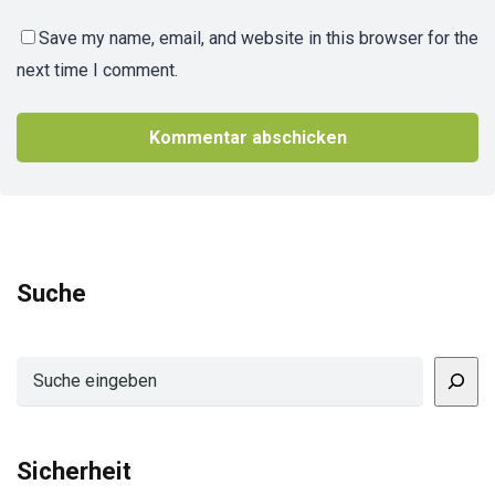
Save my name, email, and website in this browser for the
next time I comment.
Suche
Suchen
Sicherheit