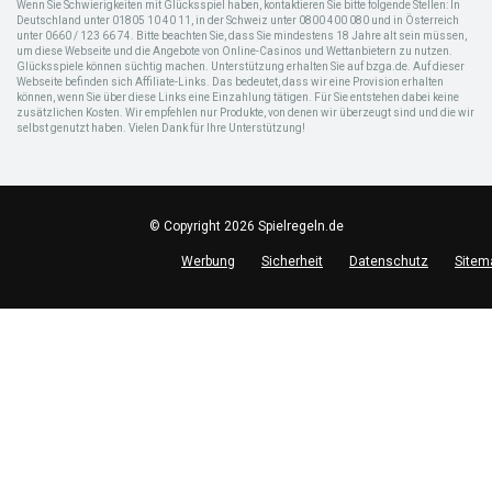
Wenn Sie Schwierigkeiten mit Glücksspiel haben, kontaktieren Sie bitte folgende Stellen: In
Deutschland unter 01805 10 40 11, in der Schweiz unter 0800 400 080 und in Österreich
unter 0660 / 123 66 74. Bitte beachten Sie, dass Sie mindestens 18 Jahre alt sein müssen,
um diese Webseite und die Angebote von Online-Casinos und Wettanbietern zu nutzen.
Glücksspiele können süchtig machen. Unterstützung erhalten Sie auf bzga.de. Auf dieser
Webseite befinden sich Affiliate-Links. Das bedeutet, dass wir eine Provision erhalten
können, wenn Sie über diese Links eine Einzahlung tätigen. Für Sie entstehen dabei keine
zusätzlichen Kosten. Wir empfehlen nur Produkte, von denen wir überzeugt sind und die wir
selbst genutzt haben. Vielen Dank für Ihre Unterstützung!
© Copyright 2026 Spielregeln.de
Werbung
Sicherheit
Datenschutz
Sitem