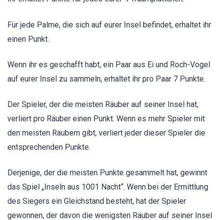
Für jede Palme, die sich auf eurer Insel befindet, erhaltet ihr
einen Punkt.
Wenn ihr es geschafft habt, ein Paar aus Ei und Roch-Vogel
auf eurer Insel zu sammeln, erhaltet ihr pro Paar 7 Punkte.
Der Spieler, der die meisten Räuber auf seiner Insel hat,
verliert pro Räuber einen Punkt. Wenn es mehr Spieler mit
den meisten Räubern gibt, verliert jeder dieser Spieler die
entsprechenden Punkte.
Derjenige, der die meisten Punkte gesammelt hat, gewinnt
das Spiel „Inseln aus 1001 Nacht“. Wenn bei der Ermittlung
des Siegers ein Gleichstand besteht, hat der Spieler
gewonnen, der davon die wenigsten Räuber auf seiner Insel