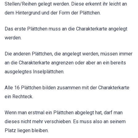
Stellen/Reihen gelegt werden. Diese erkennt ihr leicht an
dem Hintergrund und der Form der Plättchen.
Das erste Plättchen muss an die Charakterkarte angelegt
werden.
Die anderen Plättchen, die angelegt werden, müssen immer
an die Charakterkarte angrenzen oder aber an ein bereits
ausgelegtes Inselplättchen.
Alle 16 Plättchen bilden zusammen mit der Charakterkarte
ein Rechteck.
Wenn man erstmal ein Plättchen abgelegt hat, darf man
dieses nicht mehr verschieben. Es muss also an seinem
Platz liegen bleiben.