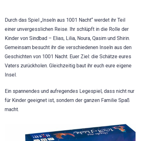
Durch das Spiel „Inseln aus 1001 Nacht“ werdet ihr Teil
einer unvergesslichen Reise. Ihr schlüpft in die Rolle der
Kinder von Sindbad – Elias, Lilia, Noura, Qasim und Shirin.
Gemeinsam besucht ihr die verschiedenen Inseln aus den
Geschichten von 1001 Nacht. Euer Ziel: die Schätze eures
Vaters zurückholen. Gleichzeitig baut ihr euch eure eigene
Insel.
Ein spannendes und aufregendes Legespiel, dass nicht nur
für Kinder geeignet ist, sondern der ganzen Familie Spaß
macht.