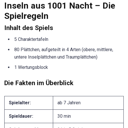
Inseln aus 1001 Nacht – Die
Spielregeln
Inhalt des Spiels
5 Charaktertafeln
80 Plättchen, aufgeteilt in 4 Arten (obere, mittlere,
untere Inselplättchen und Traumplättchen)
1 Wertungsblock
Die Fakten im Überblick
Spielalter:
ab 7 Jahren
Spieldauer:
30 min