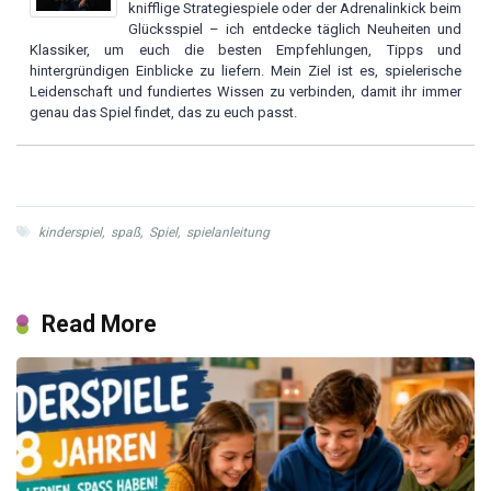
knifflige Strategiespiele oder der Adrenalinkick beim
Glücksspiel – ich entdecke täglich Neuheiten und
Klassiker, um euch die besten Empfehlungen, Tipps und
hintergründigen Einblicke zu liefern. Mein Ziel ist es, spielerische
Leidenschaft und fundiertes Wissen zu verbinden, damit ihr immer
genau das Spiel findet, das zu euch passt.
kinderspiel
,
spaß
,
Spiel
,
spielanleitung
Read More