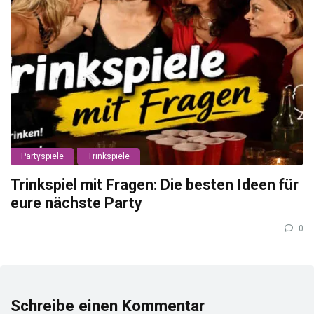
Partyspiele
Trinkspiele
Trinkspiel mit Fragen: Die besten Ideen für
eure nächste Party
0
Schreibe einen Kommentar