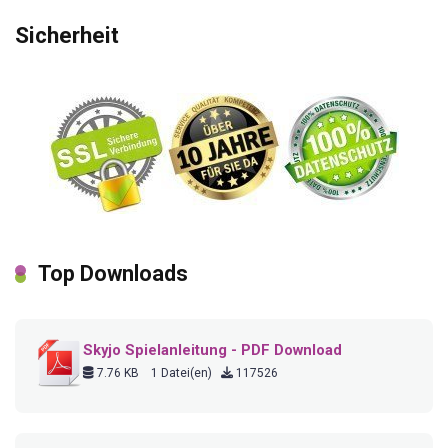
Sicherheit
Top Downloads
Skyjo Spielanleitung - PDF Download
7.76 KB
1 Datei(en)
117526