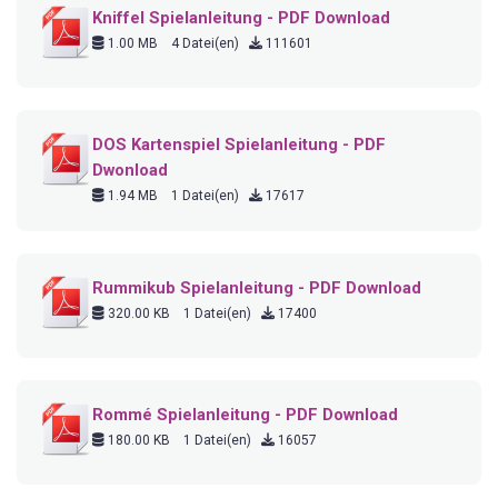
Kniffel Spielanleitung - PDF Download
1.00 MB
4 Datei(en)
111601
DOS Kartenspiel Spielanleitung - PDF
Dwonload
1.94 MB
1 Datei(en)
17617
Rummikub Spielanleitung - PDF Download
320.00 KB
1 Datei(en)
17400
Rommé Spielanleitung - PDF Download
180.00 KB
1 Datei(en)
16057