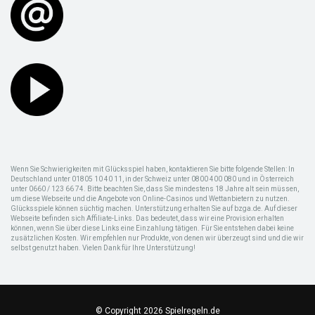
Wenn Sie Schwierigkeiten mit Glücksspiel haben, kontaktieren Sie bitte folgende Stellen: In
Deutschland unter 01805 10 40 11, in der Schweiz unter 0800 400 080 und in Österreich
unter 0660 / 123 66 74. Bitte beachten Sie, dass Sie mindestens 18 Jahre alt sein müssen,
um diese Webseite und die Angebote von Online-Casinos und Wettanbietern zu nutzen.
Glücksspiele können süchtig machen. Unterstützung erhalten Sie auf bzga.de. Auf dieser
Webseite befinden sich Affiliate-Links. Das bedeutet, dass wir eine Provision erhalten
können, wenn Sie über diese Links eine Einzahlung tätigen. Für Sie entstehen dabei keine
zusätzlichen Kosten. Wir empfehlen nur Produkte, von denen wir überzeugt sind und die wir
selbst genutzt haben. Vielen Dank für Ihre Unterstützung!
© Copyright 2026 Spielregeln.de