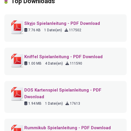
Top Downloads
Skyjo Spielanleitung - PDF Download
7.76 KB
1 Datei(en)
117502
Kniffel Spielanleitung - PDF Download
1.00 MB
4 Datei(en)
111590
DOS Kartenspiel Spielanleitung - PDF
Dwonload
1.94 MB
1 Datei(en)
17613
Rummikub Spielanleitung - PDF Download