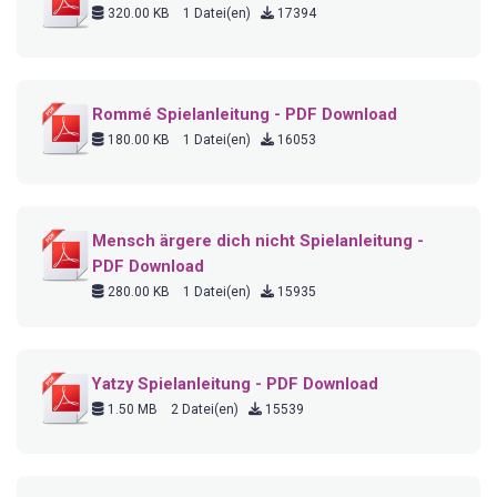
320.00 KB
1 Datei(en)
17394
Rommé Spielanleitung - PDF Download
180.00 KB
1 Datei(en)
16053
Mensch ärgere dich nicht Spielanleitung -
PDF Download
280.00 KB
1 Datei(en)
15935
Yatzy Spielanleitung - PDF Download
1.50 MB
2 Datei(en)
15539