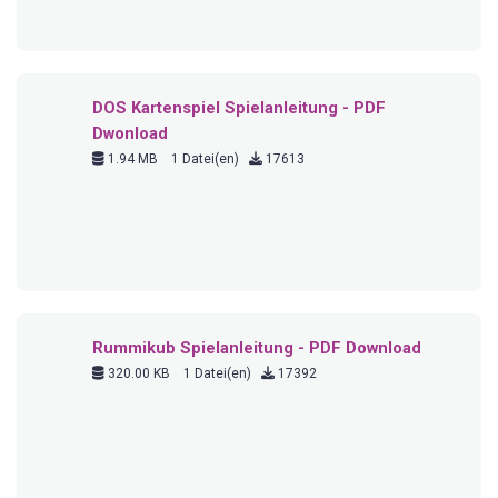
DOS Kartenspiel Spielanleitung - PDF
Dwonload
1.94 MB
1 Datei(en)
17613
Rummikub Spielanleitung - PDF Download
320.00 KB
1 Datei(en)
17392