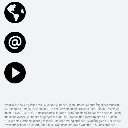
Wenn Sie Schwierigkeiten mit Glücksspiel haben, kontaktieren Sie bitte folgende Stellen: In
Deutschland unter 01805 10 40 11, in der Schweiz unter 0800 400 080 und in Österreich
unter 0660 / 123 66 74. Bitte beachten Sie, dass Sie mindestens 18 Jahre alt sein müssen,
um diese Webseite und die Angebote von Online-Casinos und Wettanbietern zu nutzen.
Glücksspiele können süchtig machen. Unterstützung erhalten Sie auf bzga.de. Auf dieser
Webseite befinden sich Affiliate-Links. Das bedeutet, dass wir eine Provision erhalten