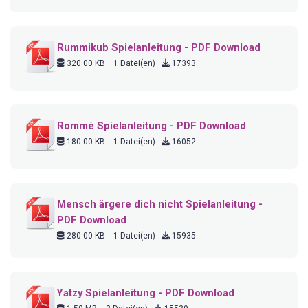
Rummikub Spielanleitung - PDF Download
320.00 KB
1 Datei(en)
17393
Rommé Spielanleitung - PDF Download
180.00 KB
1 Datei(en)
16052
Mensch ärgere dich nicht Spielanleitung -
PDF Download
280.00 KB
1 Datei(en)
15935
Yatzy Spielanleitung - PDF Download