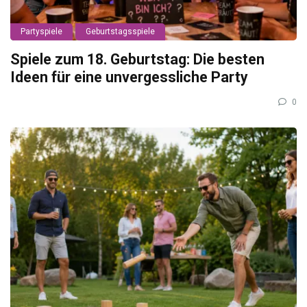
Partyspiele
Geburtstagsspiele
Spiele zum 18. Geburtstag: Die besten
Ideen für eine unvergessliche Party
0