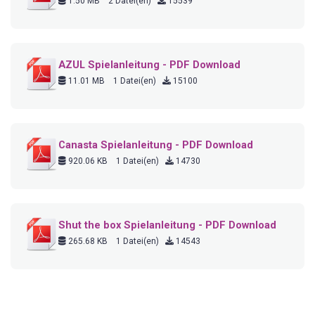
1.50 MB
2 Datei(en)
15539
AZUL Spielanleitung - PDF Download
11.01 MB
1 Datei(en)
15100
Canasta Spielanleitung - PDF Download
920.06 KB
1 Datei(en)
14730
Shut the box Spielanleitung - PDF Download
265.68 KB
1 Datei(en)
14543