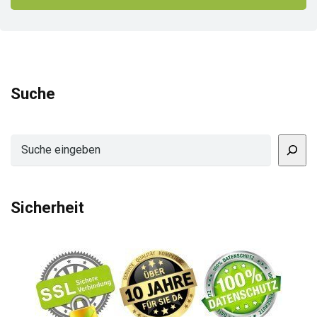
Suche
Suchen
Sicherheit