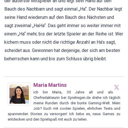
der äußerste Mitspieler an und legt sein Hand auf den
Bauch des Nachbarn und sagt einmal „Ha“. Der Nachbar legt
seine Hand wiederum auf den Bauch des Nächsten und
sagt zweimal „HaHa“. Das geht immer so weiter immer mit
einem „Ha“ mehr, bis der letzte Spieler an der Reihe ist. Wer
kichern muss oder nicht die richtige Anzahl an Ha’s sagt,
scheidet aus. Gewonnen hat derjenige, der sich am besten
beherrschen kann und bis zum Schluss übrig bleibt.
Maria Martins
ich bin Maria, 35 Jahre alt und als
Chefredakteurin bei Spielregen.de drehe ich täglich
meine Runden durch die bunte Gaming-Welt. Mein
Job? Euch mit coolen Spielen, ehrlichen Tests und
spannenden Stories zu versorgen! Ich liebe es, neue Games zu
entdecken und den Spielspaß mit euch zu teilen.