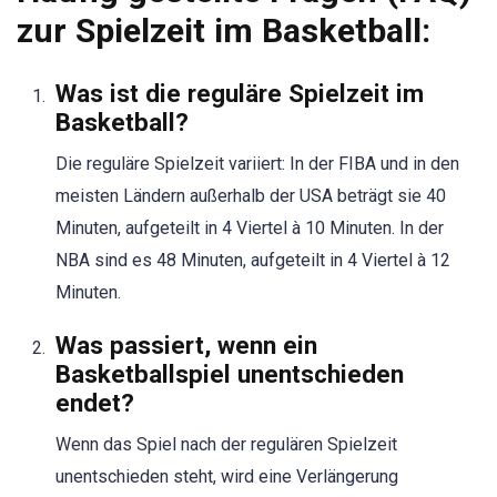
zur Spielzeit im Basketball:
Was ist die reguläre Spielzeit im
Basketball?
Die reguläre Spielzeit variiert: In der FIBA und in den
meisten Ländern außerhalb der USA beträgt sie 40
Minuten, aufgeteilt in 4 Viertel à 10 Minuten. In der
NBA sind es 48 Minuten, aufgeteilt in 4 Viertel à 12
Minuten.
Was passiert, wenn ein
Basketballspiel unentschieden
endet?
Wenn das Spiel nach der regulären Spielzeit
unentschieden steht, wird eine Verlängerung