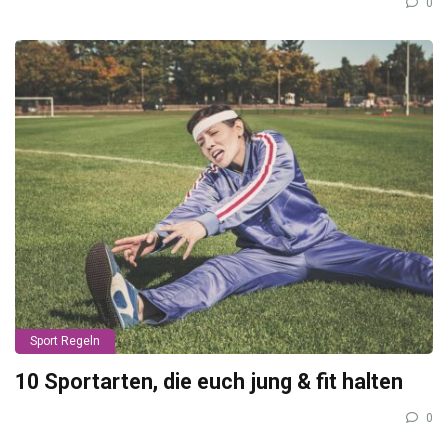
0
Sport Regeln
10 Sportarten, die euch jung & fit halten
0