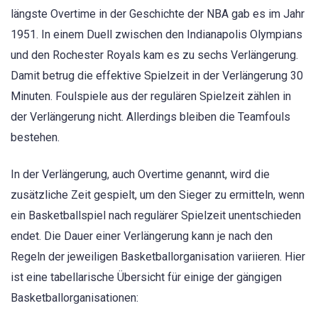
längste Overtime in der Geschichte der NBA gab es im Jahr
1951. In einem Duell zwischen den Indianapolis Olympians
und den Rochester Royals kam es zu sechs Verlängerung.
Damit betrug die effektive Spielzeit in der Verlängerung 30
Minuten. Foulspiele aus der regulären Spielzeit zählen in
der Verlängerung nicht. Allerdings bleiben die Teamfouls
bestehen.
In der Verlängerung, auch Overtime genannt, wird die
zusätzliche Zeit gespielt, um den Sieger zu ermitteln, wenn
ein Basketballspiel nach regulärer Spielzeit unentschieden
endet. Die Dauer einer Verlängerung kann je nach den
Regeln der jeweiligen Basketballorganisation variieren. Hier
ist eine tabellarische Übersicht für einige der gängigen
Basketballorganisationen: