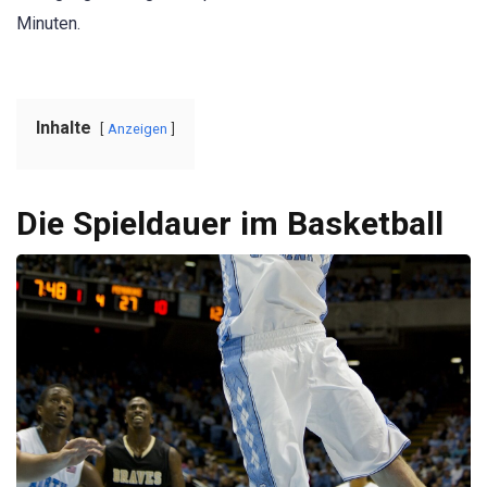
Minuten.
Inhalte
Anzeigen
Die Spieldauer im Basketball