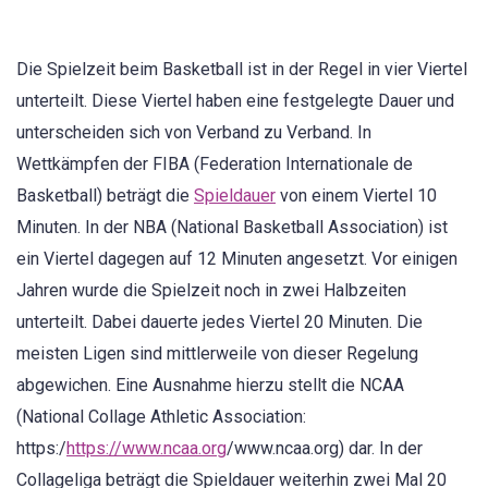
Die Spielzeit beim Basketball ist in der Regel in vier Viertel
unterteilt. Diese Viertel haben eine festgelegte Dauer und
unterscheiden sich von Verband zu Verband. In
Wettkämpfen der FIBA (Federation Internationale de
Basketball) beträgt die
Spieldauer
von einem Viertel 10
Minuten. In der NBA (National Basketball Association) ist
ein Viertel dagegen auf 12 Minuten angesetzt. Vor einigen
Jahren wurde die Spielzeit noch in zwei Halbzeiten
unterteilt. Dabei dauerte jedes Viertel 20 Minuten. Die
meisten Ligen sind mittlerweile von dieser Regelung
abgewichen. Eine Ausnahme hierzu stellt die NCAA
(National Collage Athletic Association:
https:/
https://www.ncaa.org
/www.ncaa.org) dar. In der
Collageliga beträgt die Spieldauer weiterhin zwei Mal 20