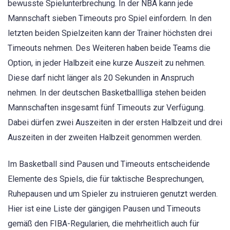
bewusste Spielunterbrechung. In der NBA kann jede
Mannschaft sieben Timeouts pro Spiel einfordern. In den
letzten beiden Spielzeiten kann der Trainer höchsten drei
Timeouts nehmen. Des Weiteren haben beide Teams die
Option, in jeder Halbzeit eine kurze Auszeit zu nehmen.
Diese darf nicht länger als 20 Sekunden in Anspruch
nehmen. In der deutschen Basketballliga stehen beiden
Mannschaften insgesamt fünf Timeouts zur Verfügung.
Dabei dürfen zwei Auszeiten in der ersten Halbzeit und drei
Auszeiten in der zweiten Halbzeit genommen werden.
Im Basketball sind Pausen und Timeouts entscheidende
Elemente des Spiels, die für taktische Besprechungen,
Ruhepausen und um Spieler zu instruieren genutzt werden.
Hier ist eine Liste der gängigen Pausen und Timeouts
gemäß den FIBA-Regularien, die mehrheitlich auch für