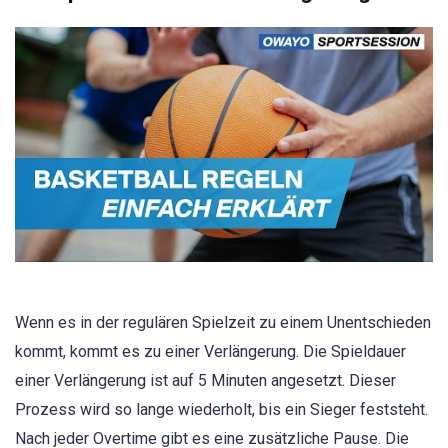
Wenn es in der regulären Spielzeit zu einem Unentschieden
kommt, kommt es zu einer Verlängerung. Die Spieldauer
einer Verlängerung ist auf 5 Minuten angesetzt. Dieser
Prozess wird so lange wiederholt, bis ein Sieger feststeht.
Nach jeder Overtime gibt es eine zusätzliche Pause. Die