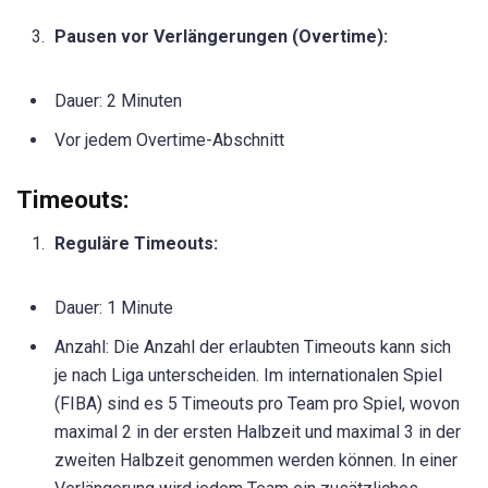
Pausen vor Verlängerungen (Overtime):
Dauer: 2 Minuten
Vor jedem Overtime-Abschnitt
Timeouts:
Reguläre Timeouts:
Dauer: 1 Minute
Anzahl: Die Anzahl der erlaubten Timeouts kann sich
je nach Liga unterscheiden. Im internationalen Spiel
(FIBA) sind es 5 Timeouts pro Team pro Spiel, wovon
maximal 2 in der ersten Halbzeit und maximal 3 in der
zweiten Halbzeit genommen werden können. In einer