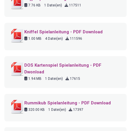
7.76 KB
1 Datei(en)
117511
Kniffel Spielanleitung - PDF Download
1.00 MB
4 Datei(en)
111596
DOS Kartenspiel Spielanleitung - PDF
Dwonload
1.94 MB
1 Datei(en)
17615
Rummikub Spielanleitung - PDF Download
320.00 KB
1 Datei(en)
17397