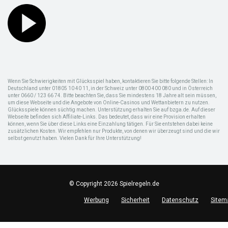
Wenn Sie Schwierigkeiten mit Glücksspiel haben, kontaktieren Sie bitte folgende Stellen: In
Deutschland unter 01805 10 40 11, in der Schweiz unter 0800 400 080 und in Österreich
unter 0660 / 123 66 74. Bitte beachten Sie, dass Sie mindestens 18 Jahre alt sein müssen,
um diese Webseite und die Angebote von Online-Casinos und Wettanbietern zu nutzen.
Glücksspiele können süchtig machen. Unterstützung erhalten Sie auf bzga.de. Auf dieser
Webseite befinden sich Affiliate-Links. Das bedeutet, dass wir eine Provision erhalten
können, wenn Sie über diese Links eine Einzahlung tätigen. Für Sie entstehen dabei keine
zusätzlichen Kosten. Wir empfehlen nur Produkte, von denen wir überzeugt sind und die wir
selbst genutzt haben. Vielen Dank für Ihre Unterstützung!
© Copyright 2026 Spielregeln.de
Werbung
Sicherheit
Datenschutz
Sitem