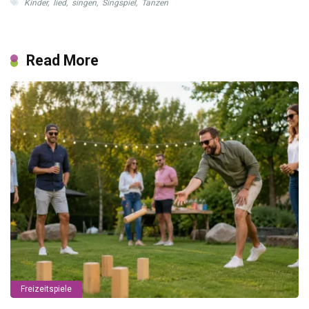
Kinder
,
lied
,
singen
,
Singspiel
,
Tanzen
Read More
Freizeitspiele