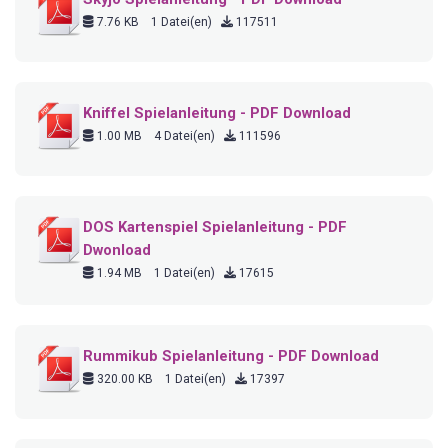
7.76 KB
1 Datei(en)
117511
Kniffel Spielanleitung - PDF Download
1.00 MB
4 Datei(en)
111596
DOS Kartenspiel Spielanleitung - PDF
Dwonload
1.94 MB
1 Datei(en)
17615
Rummikub Spielanleitung - PDF Download
320.00 KB
1 Datei(en)
17397