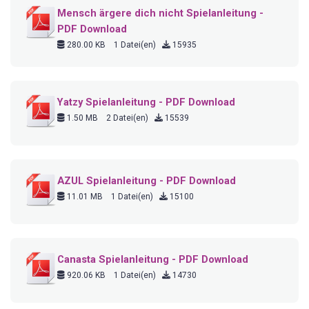
Mensch ärgere dich nicht Spielanleitung -
PDF Download
280.00 KB
1 Datei(en)
15935
Yatzy Spielanleitung - PDF Download
1.50 MB
2 Datei(en)
15539
AZUL Spielanleitung - PDF Download
11.01 MB
1 Datei(en)
15100
Canasta Spielanleitung - PDF Download
920.06 KB
1 Datei(en)
14730