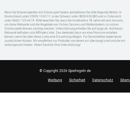
Wenn Sie Schwierigkeiten mit Glücksspiel haben, kontaktieren Sie bitte folgende Stellen: In
Deutschland unter 01805 10 40 11, in der Schweiz unter 0800 400 080 und in Österreich
unter 0660 / 123 66 74. Bitte beachten Sie, dass Sie mindestens 18 Jahre alt sein müssen,
um diese Webseite und die Angebote von Online-Casinos und Wettanbietern zu nutzen.
Glücksspiele können süchtig machen. Unterstützung erhalten Sie auf bzga.de. Auf dieser
Webseite befinden sich Affiliate-Links. Das bedeutet, dass wir eine Provision erhalten
können, wenn Sie über diese Links eine Einzahlung tätigen. Für Sie entstehen dabei keine
zusätzlichen Kosten. Wir empfehlen nur Produkte, von denen wir überzeugt sind und die wir
selbst genutzt haben. Vielen Dank für Ihre Unterstützung!
© Copyright 2026 Spielregeln.de
Werbung
Sicherheit
Datenschutz
Sitem