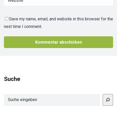
Save my name, email, and website in this browser for the
next time I comment.
Suche
Suchen