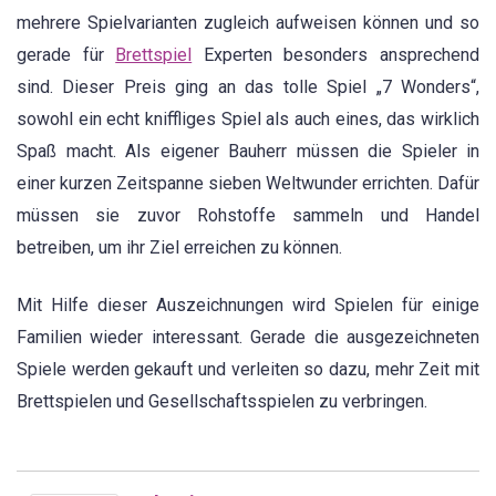
mehrere Spielvarianten zugleich aufweisen können und so
gerade für
Brettspiel
Experten besonders ansprechend
sind. Dieser Preis ging an das tolle Spiel „7 Wonders“,
sowohl ein echt kniffliges Spiel als auch eines, das wirklich
Spaß macht. Als eigener Bauherr müssen die Spieler in
einer kurzen Zeitspanne sieben Weltwunder errichten. Dafür
müssen sie zuvor Rohstoffe sammeln und Handel
betreiben, um ihr Ziel erreichen zu können.
Mit Hilfe dieser Auszeichnungen wird Spielen für einige
Familien wieder interessant. Gerade die ausgezeichneten
Spiele werden gekauft und verleiten so dazu, mehr Zeit mit
Brettspielen und Gesellschaftsspielen zu verbringen.