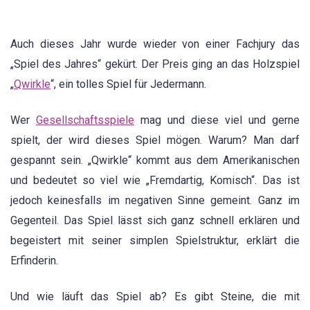
Auch dieses Jahr wurde wieder von einer Fachjury das
„Spiel des Jahres“ gekürt. Der Preis ging an das Holzspiel
„
Qwirkle
“, ein tolles Spiel für Jedermann.
Wer
Gesellschaftsspiele
mag und diese viel und gerne
spielt, der wird dieses Spiel mögen. Warum? Man darf
gespannt sein. „Qwirkle“ kommt aus dem Amerikanischen
und bedeutet so viel wie „Fremdartig, Komisch“. Das ist
jedoch keinesfalls im negativen Sinne gemeint. Ganz im
Gegenteil. Das Spiel lässt sich ganz schnell erklären und
begeistert mit seiner simplen Spielstruktur, erklärt die
Erfinderin.
Und wie läuft das Spiel ab? Es gibt Steine, die mit