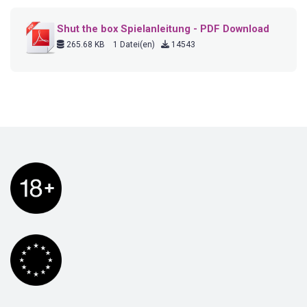
Shut the box Spielanleitung - PDF Download
265.68 KB
1 Datei(en)
14543