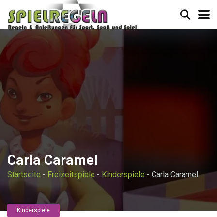
Carla Caramel
Startseite
-
Freizeitspiele
-
Kinderspiele
-
Carla Caramel
Kinderspiele