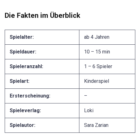
Die Fakten im Überblick
Spielalter:
ab 4 Jahren
Spieldauer:
10 – 15 min
Spieleranzahl:
1 – 6 Spieler
Spielart:
Kinderspiel
Ersterscheinung:
–
Spieleverlag:
Loki
Spielautor:
Sara Zarian