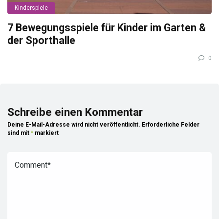
Kinderspiele
7 Bewegungsspiele für Kinder im Garten &
der Sporthalle
0
Schreibe einen Kommentar
Deine E-Mail-Adresse wird nicht veröffentlicht.
Erforderliche Felder
sind mit
*
markiert