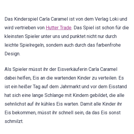
Das Kinderspiel Carla Caramel ist von dem Verlag Loki und
wird vertrieben von
Hutter Trade
. Das Spiel ist schon für die
kleinsten Spieler unter uns und punktet nicht nur durch
leichte Spielregeln, sondern auch durch das farbenfrohe
Design.
Als Spieler müsst ihr der Eisverkäuferin Carla Caramel
dabei helfen, Eis an die wartenden Kinder zu verteilen. Es
ist ein heißer Tag auf dem Jahrmarkt und vor dem Eisstand
hat sich eine lange Schlange mit Kindern gebildet, die alle
sehnlichst auf ihr kühles Eis warten. Damit alle Kinder ihr
Eis bekommen, müsst ihr schnell sein, da das Eis sonst
schmilzt.