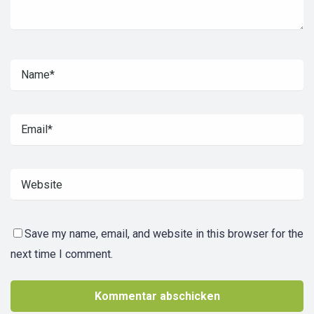
Save my name, email, and website in this browser for the
next time I comment.