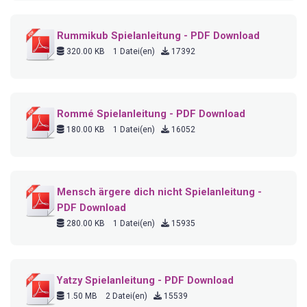
Rummikub Spielanleitung - PDF Download
320.00 KB
1 Datei(en)
17392
Rommé Spielanleitung - PDF Download
180.00 KB
1 Datei(en)
16052
Mensch ärgere dich nicht Spielanleitung -
PDF Download
280.00 KB
1 Datei(en)
15935
Yatzy Spielanleitung - PDF Download
1.50 MB
2 Datei(en)
15539