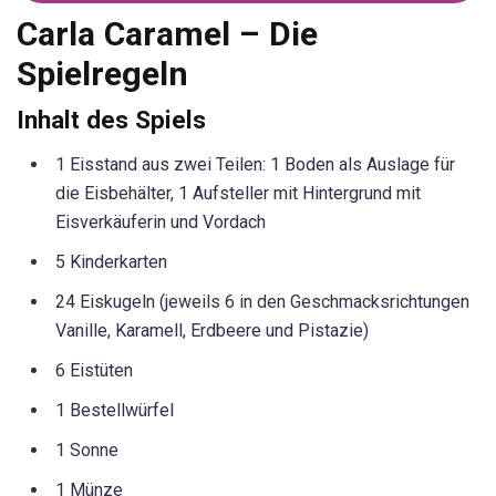
Carla Caramel – Die
Spielregeln
Inhalt des Spiels
1 Eisstand aus zwei Teilen: 1 Boden als Auslage für
die Eisbehälter, 1 Aufsteller mit Hintergrund mit
Eisverkäuferin und Vordach
5 Kinderkarten
24 Eiskugeln (jeweils 6 in den Geschmacksrichtungen
Vanille, Karamell, Erdbeere und Pistazie)
6 Eistüten
1 Bestellwürfel
1 Sonne
1 Münze