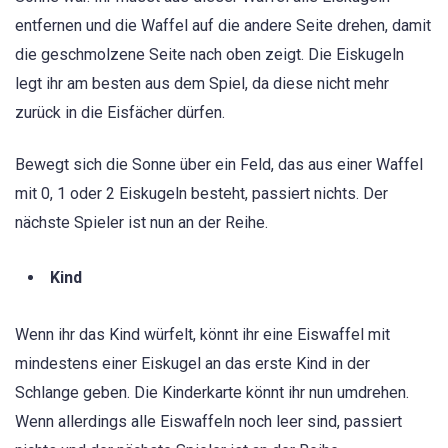
entfernen und die Waffel auf die andere Seite drehen, damit
die geschmolzene Seite nach oben zeigt. Die Eiskugeln
legt ihr am besten aus dem Spiel, da diese nicht mehr
zurück in die Eisfächer dürfen.
Bewegt sich die Sonne über ein Feld, das aus einer Waffel
mit 0, 1 oder 2 Eiskugeln besteht, passiert nichts. Der
nächste Spieler ist nun an der Reihe.
Kind
Wenn ihr das Kind würfelt, könnt ihr eine Eiswaffel mit
mindestens einer Eiskugel an das erste Kind in der
Schlange geben. Die Kinderkarte könnt ihr nun umdrehen.
Wenn allerdings alle Eiswaffeln noch leer sind, passiert