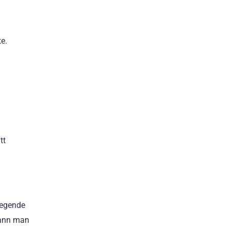
te.
tt
iegende
kann man