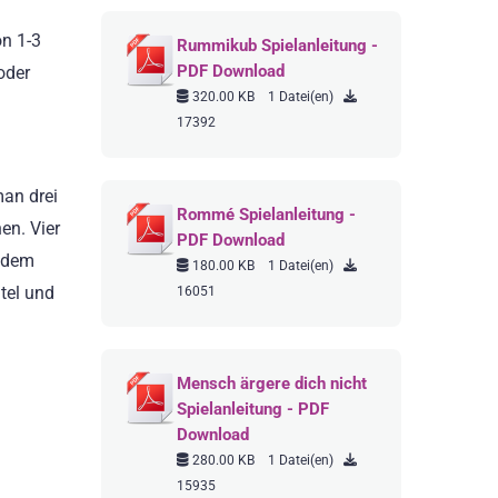
n 1-3
Rummikub Spielanleitung -
PDF Download
oder
320.00 KB
1 Datei(en)
17392
an drei
Rommé Spielanleitung -
en. Vier
PDF Download
f dem
180.00 KB
1 Datei(en)
tel und
16051
Mensch ärgere dich nicht
Spielanleitung - PDF
Download
280.00 KB
1 Datei(en)
15935