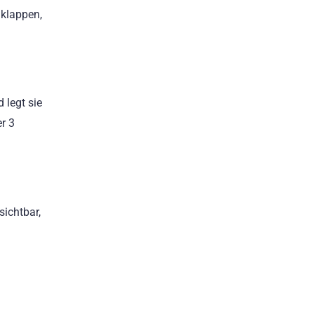
klappen,
 legt sie
r 3
sichtbar,