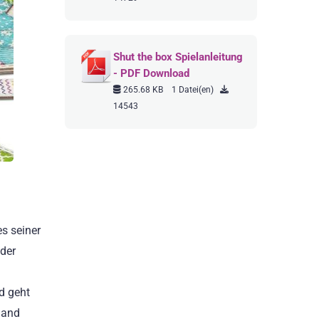
Shut the box Spielanleitung
- PDF Download
265.68 KB
1 Datei(en)
14543
es seiner
 der
nd geht
mand