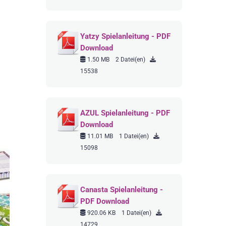
Yatzy Spielanleitung - PDF
Download
1.50 MB
2 Datei(en)
15538
AZUL Spielanleitung - PDF
Download
11.01 MB
1 Datei(en)
15098
Canasta Spielanleitung -
PDF Download
920.06 KB
1 Datei(en)
14729