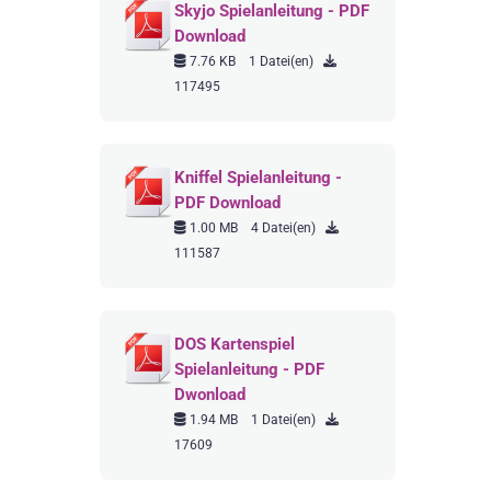
Skyjo Spielanleitung - PDF
Download
7.76 KB
1 Datei(en)
117495
Kniffel Spielanleitung -
PDF Download
1.00 MB
4 Datei(en)
111587
DOS Kartenspiel
Spielanleitung - PDF
Dwonload
1.94 MB
1 Datei(en)
17609