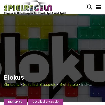
Blokus
Startseite
-
Gesellschaftsspiele
-
Brettspiele
-
Blokus
Brettspiele
Gesellschaftsspiele