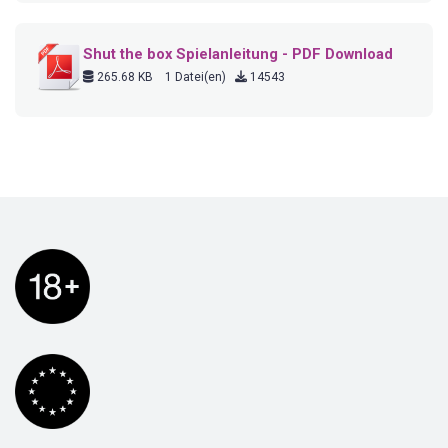
Shut the box Spielanleitung - PDF Download
265.68 KB
1 Datei(en)
14543