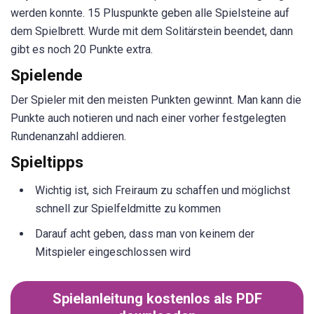
werden konnte. 15 Pluspunkte geben alle Spielsteine auf
dem Spielbrett. Wurde mit dem Solitärstein beendet, dann
gibt es noch 20 Punkte extra.
Spielende
Der Spieler mit den meisten Punkten gewinnt. Man kann die
Punkte auch notieren und nach einer vorher festgelegten
Rundenanzahl addieren.
Spieltipps
Wichtig ist, sich Freiraum zu schaffen und möglichst
schnell zur Spielfeldmitte zu kommen
Darauf acht geben, dass man von keinem der
Mitspieler eingeschlossen wird
Spielanleitung kostenlos als PDF