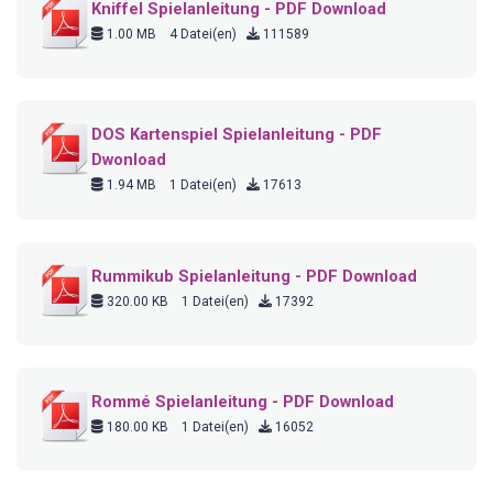
Kniffel Spielanleitung - PDF Download
1.00 MB
4 Datei(en)
111589
DOS Kartenspiel Spielanleitung - PDF
Dwonload
1.94 MB
1 Datei(en)
17613
Rummikub Spielanleitung - PDF Download
320.00 KB
1 Datei(en)
17392
Rommé Spielanleitung - PDF Download
180.00 KB
1 Datei(en)
16052