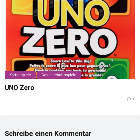
Kartenspiele
Gesellschaftsspiele
UNO Zero
0
Schreibe einen Kommentar