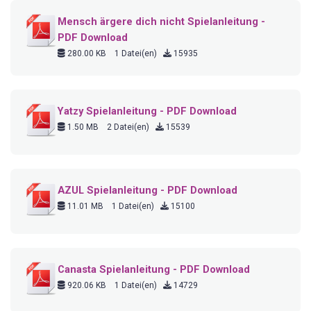
Mensch ärgere dich nicht Spielanleitung -
PDF Download
280.00 KB
1 Datei(en)
15935
Yatzy Spielanleitung - PDF Download
1.50 MB
2 Datei(en)
15539
AZUL Spielanleitung - PDF Download
11.01 MB
1 Datei(en)
15100
Canasta Spielanleitung - PDF Download
920.06 KB
1 Datei(en)
14729