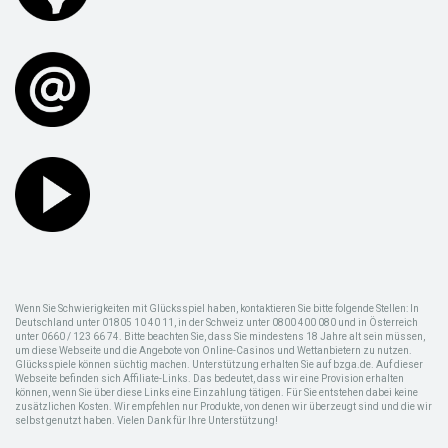
Wenn Sie Schwierigkeiten mit Glücksspiel haben, kontaktieren Sie bitte folgende Stellen: In
Deutschland unter 01805 10 40 11, in der Schweiz unter 0800 400 080 und in Österreich
unter 0660 / 123 66 74. Bitte beachten Sie, dass Sie mindestens 18 Jahre alt sein müssen,
um diese Webseite und die Angebote von Online-Casinos und Wettanbietern zu nutzen.
Glücksspiele können süchtig machen. Unterstützung erhalten Sie auf bzga.de. Auf dieser
Webseite befinden sich Affiliate-Links. Das bedeutet, dass wir eine Provision erhalten
können, wenn Sie über diese Links eine Einzahlung tätigen. Für Sie entstehen dabei keine
zusätzlichen Kosten. Wir empfehlen nur Produkte, von denen wir überzeugt sind und die wir
selbst genutzt haben. Vielen Dank für Ihre Unterstützung!