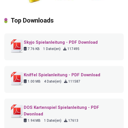
Top Downloads
Skyjo Spielanleitung - PDF Download
7.76 KB
1 Datei(en)
117495
Kniffel Spielanleitung - PDF Download
1.00 MB
4 Datei(en)
111587
DOS Kartenspiel Spielanleitung - PDF
Dwonload
1.94 MB
1 Datei(en)
17613