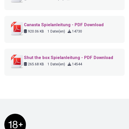
Canasta Spielanleitung - PDF Download
920.06 KB
1 Datei(en)
14730
Shut the box Spielanleitung - PDF Download
265.68 KB
1 Datei(en)
14544