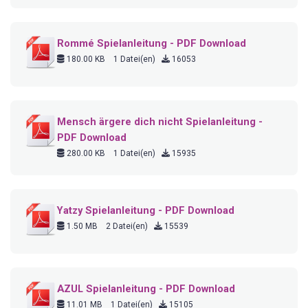
Rommé Spielanleitung - PDF Download
180.00 KB
1 Datei(en)
16053
Mensch ärgere dich nicht Spielanleitung -
PDF Download
280.00 KB
1 Datei(en)
15935
Yatzy Spielanleitung - PDF Download
1.50 MB
2 Datei(en)
15539
AZUL Spielanleitung - PDF Download
11.01 MB
1 Datei(en)
15105