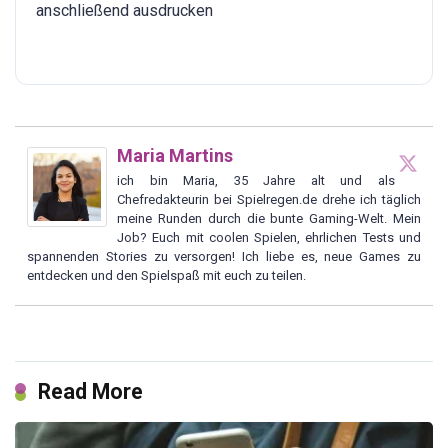
anschließend ausdrucken
Maria Martins
ich bin Maria, 35 Jahre alt und als
Chefredakteurin bei Spielregen.de drehe ich täglich
meine Runden durch die bunte Gaming-Welt. Mein
Job? Euch mit coolen Spielen, ehrlichen Tests und
spannenden Stories zu versorgen! Ich liebe es, neue Games zu
entdecken und den Spielspaß mit euch zu teilen.
Read More