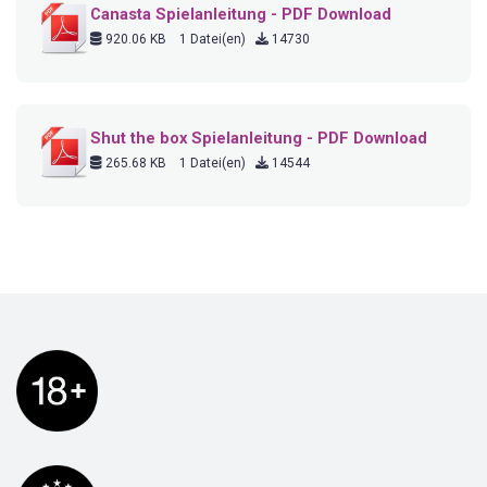
Canasta Spielanleitung - PDF Download
920.06 KB
1 Datei(en)
14730
Shut the box Spielanleitung - PDF Download
265.68 KB
1 Datei(en)
14544