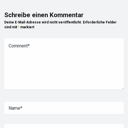
Schreibe einen Kommentar
Deine E-Mail-Adresse wird nicht veröffentlicht.
Erforderliche Felder
sind mit
*
markiert