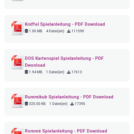
Kniffel Spielanleitung - PDF Download
1.00 MB
4 Datei(en)
111590
DOS Kartenspiel Spielanleitung - PDF
Dwonload
1.94 MB
1 Datei(en)
17613
Rummikub Spielanleitung - PDF Download
320.00 KB
1 Datei(en)
17395
Rommé Spielanleitung - PDF Download