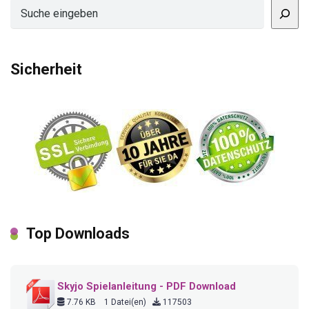
Suchen
Sicherheit
Top Downloads
Skyjo Spielanleitung - PDF Download
7.76 KB
1 Datei(en)
117503