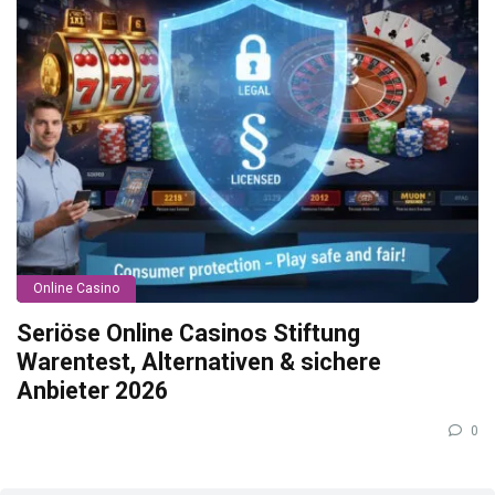
Online Casino
Seriöse Online Casinos Stiftung
Warentest, Alternativen & sichere
Anbieter 2026
0