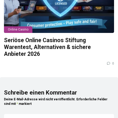
Online Casino
Seriöse Online Casinos Stiftung
Warentest, Alternativen & sichere
Anbieter 2026
0
Schreibe einen Kommentar
Deine E-Mail-Adresse wird nicht veröffentlicht.
Erforderliche Felder
sind mit
*
markiert