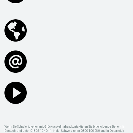
Wenn Sie Schwierigkeiten mit Glücksspiel haben, kontaktieren Sie bitte folgende Stellen: In
Deutschland unter 01805 10 40 11, in der Schweiz unter 0800 400 080 und in Österreich