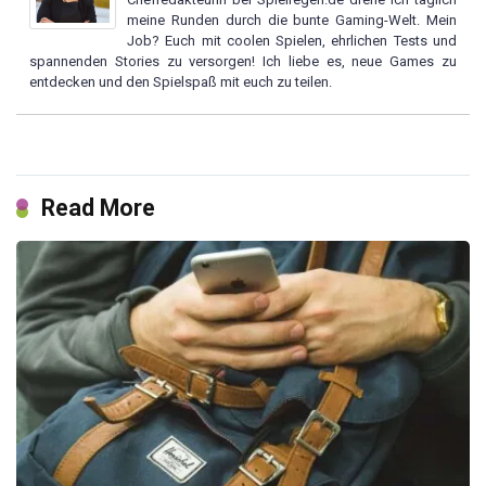
meine Runden durch die bunte Gaming-Welt. Mein
Job? Euch mit coolen Spielen, ehrlichen Tests und
spannenden Stories zu versorgen! Ich liebe es, neue Games zu
entdecken und den Spielspaß mit euch zu teilen.
Read More