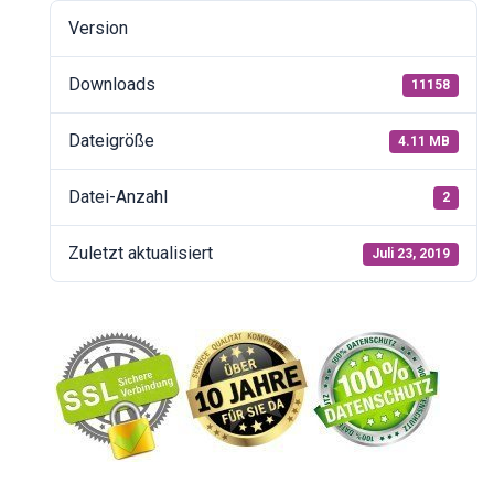
Version
Downloads
11158
Dateigröße
4.11 MB
Datei-Anzahl
2
Zuletzt aktualisiert
Juli 23, 2019