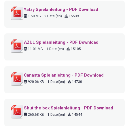
Yatzy Spielanleitung - PDF Download
1.50 MB
2 Datei(en)
15539
AZUL Spielanleitung - PDF Download
11.01 MB
1 Datei(en)
15105
Canasta Spielanleitung - PDF Download
920.06 KB
1 Datei(en)
14730
Shut the box Spielanleitung - PDF Download
265.68 KB
1 Datei(en)
14544