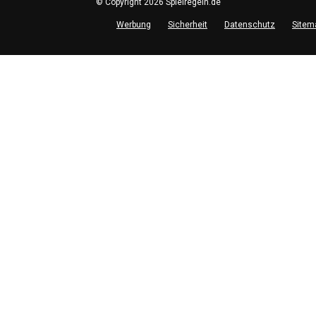
© Copyright 2026 Spielregeln.de
Werbung
Sicherheit
Datenschutz
Sitem