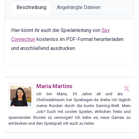
Beschreibung
Angehängte Dateien
Hier könnt ihr euch die Spielanleitung von
Spy
Connection
kostenlos im PDF-Format herunterladen
und anschließend ausdrucken.
Maria Martins
ich bin Maria, 35 Jahre alt und als
Chefredakteurin bei Spielregen.de drehe ich täglich
meine Runden durch die bunte Gaming-Welt. Mein
Job? Euch mit coolen Spielen, ehrlichen Tests und
spannenden Stories zu versorgen! Ich liebe es, neue Games zu
entdecken und den Spielspaß mit euch zu teilen.