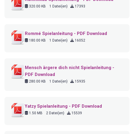
320.00 KB
1 Datei(en)
17393
Rommé Spielanleitung - PDF Download
180.00 KB
1 Datei(en)
16052
Mensch ärgere dich nicht Spielanleitung -
PDF Download
280.00 KB
1 Datei(en)
15935
Yatzy Spielanleitung - PDF Download
1.50 MB
2 Datei(en)
15539