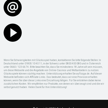
Wenn Sie Schwierigkeiten mit Glücksspiel haben, kontaktieren Sie bitte folgende Stellen: In
Deutschland unter 01805 10 40 11, in der Schweiz unter 0800 400 080 und in Österreich
unter 0660 / 123 66 74. Bitte beachten Sie, dass Sie mindestens 18 Jahre alt sein müssen,
um diese Webseite und die Angebote von Online-Casinos und Wettanbietern zu nutzen.
Glücksspiele können süchtig machen. Unterstützung erhalten Sie auf bzga.de. Auf dieser
Webseite befinden sich Affiliate-Links. Das bedeutet, dass wir eine Provision erhalten
können, wenn Sie über diese Links eine Einzahlung tätigen. Für Sie entstehen dabei keine
zusätzlichen Kosten. Wir empfehlen nur Produkte, von denen wir überzeugt sind und die wir
selbst genutzt haben. Vielen Dank für Ihre Unterstützung!