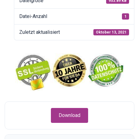
Dateigröße
953.89 KB
Datei-Anzahl
1
Zuletzt aktualisiert
Oktober 13, 2021
Download