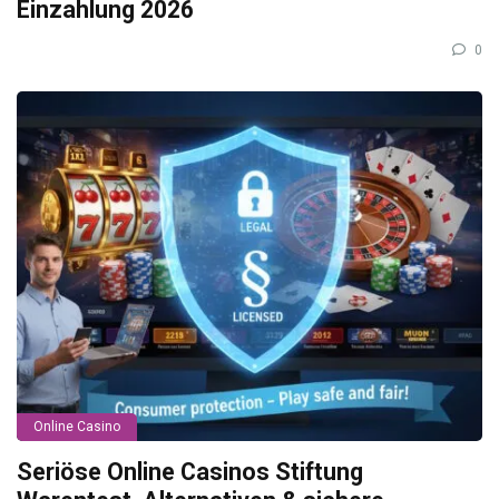
Einzahlung 2026
0
Online Casino
Seriöse Online Casinos Stiftung