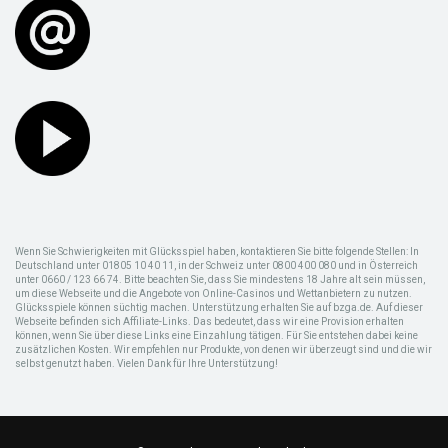
Wenn Sie Schwierigkeiten mit Glücksspiel haben, kontaktieren Sie bitte folgende Stellen: In
Deutschland unter 01805 10 40 11, in der Schweiz unter 0800 400 080 und in Österreich
unter 0660 / 123 66 74. Bitte beachten Sie, dass Sie mindestens 18 Jahre alt sein müssen,
um diese Webseite und die Angebote von Online-Casinos und Wettanbietern zu nutzen.
Glücksspiele können süchtig machen. Unterstützung erhalten Sie auf bzga.de. Auf dieser
Webseite befinden sich Affiliate-Links. Das bedeutet, dass wir eine Provision erhalten
können, wenn Sie über diese Links eine Einzahlung tätigen. Für Sie entstehen dabei keine
zusätzlichen Kosten. Wir empfehlen nur Produkte, von denen wir überzeugt sind und die wir
selbst genutzt haben. Vielen Dank für Ihre Unterstützung!