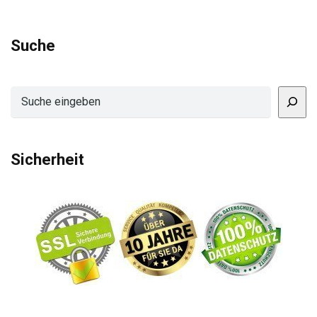
Suche
Suchen
Sicherheit