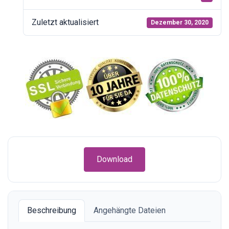
Zuletzt aktualisiert
Dezember 30, 2020
Download
Beschreibung
Angehängte Dateien