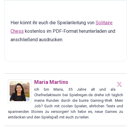
Hier könnt ihr euch die Spielanleitung von
Solitaire
Chess
kostenlos im PDF-Format herunterladen und
anschließend ausdrucken.
Maria Martins
ich bin Maria, 35 Jahre alt und als
Chefredakteurin bei Spielregen.de drehe ich täglich
meine Runden durch die bunte Gaming-Welt. Mein
Job? Euch mit coolen Spielen, ehrlichen Tests und
spannenden Stories zu versorgen! Ich liebe es, neue Games zu
entdecken und den Spielspaß mit euch zu teilen.