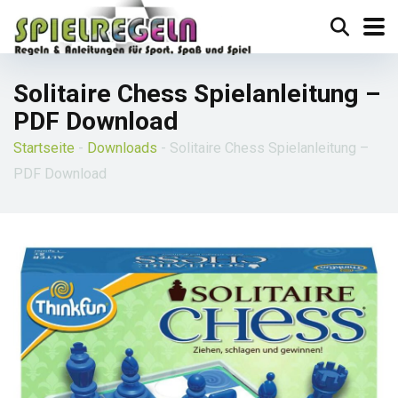
Solitaire Chess Spielanleitung –
PDF Download
Startseite
-
Downloads
-
Solitaire Chess Spielanleitung –
PDF Download