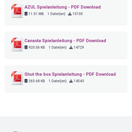
AZUL Spielanleitung - PDF Download
11.01 MB
1 Datei(en)
15100
Canasta Spielanleitung - PDF Download
920.06 KB
1 Datei(en)
14729
Shut the box Spielanleitung - PDF Download
265.68 KB
1 Datei(en)
14543