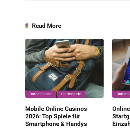
Read More
Online Casino
Glücksspiele
Online 
Mobile Online Casinos
Online
2026: Top Spiele für
Start
Smartphone & Handys
Einza