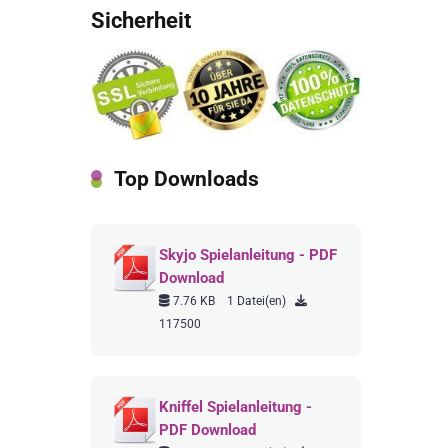
Sicherheit
Top Downloads
Skyjo Spielanleitung - PDF
Download
7.76 KB
1 Datei(en)
117500
Kniffel Spielanleitung -
PDF Download