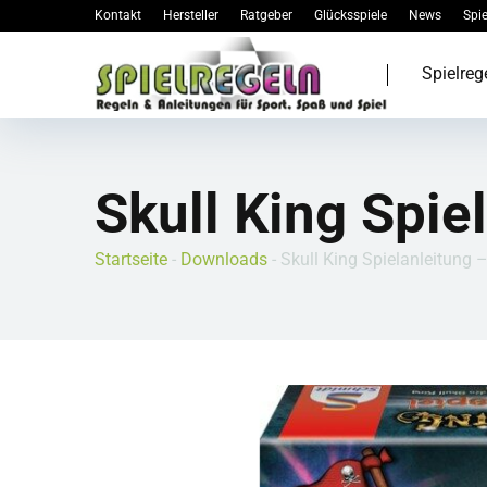
Kontakt
Hersteller
Ratgeber
Glücksspiele
News
Spie
Spielreg
Skull King Spi
Startseite
-
Downloads
-
Skull King Spielanleitung