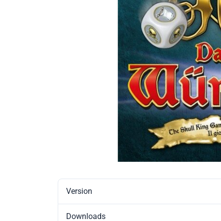
Version
Downloads