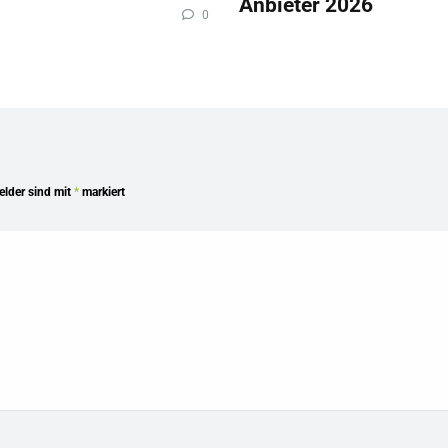
Anbieter 2026
0
Felder sind mit
*
markiert