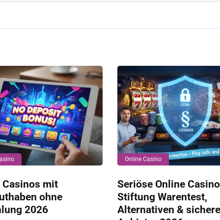
Casino
Online Casino
 Casinos mit
Seriöse Online Casin
guthaben ohne
Stiftung Warentest,
hlung 2026
Alternativen & sicher