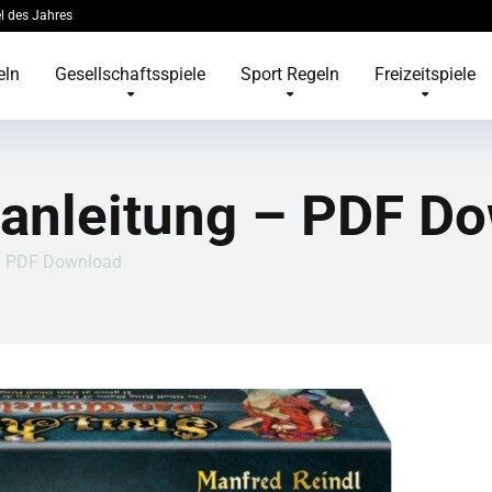
l des Jahres
eln
Gesellschaftsspiele
Sport Regeln
Freizeitspiele
elanleitung – PDF D
 – PDF Download