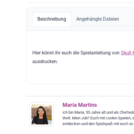
Beschreibung
Angehängte Dateien
Hier könnt ihr euch die Spielanleitung von
Skull 
ausdrucken.
Maria Martins
ich bin Maria, 35 Jahre alt und als Chefre
Welt. Mein Job? Euch mit coolen Spielen, 
entdecken und den Spielspaß mit euch zu t