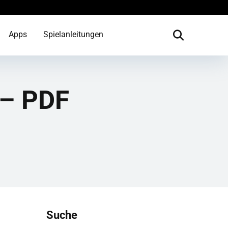
Apps
Spielanleitungen
 – PDF
Suche