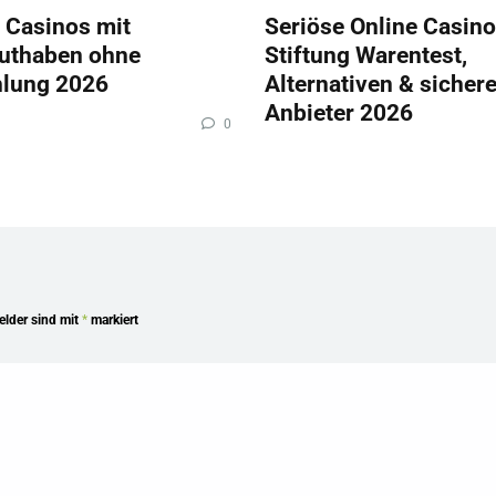
 Casinos mit
Seriöse Online Casin
guthaben ohne
Stiftung Warentest,
hlung 2026
Alternativen & sicher
Anbieter 2026
0
Felder sind mit
*
markiert