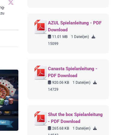
ng-
 zu
AZUL Spielanleitung - PDF
Download
11.01 MB
1 Datei(en)
15099
Canasta Spielanleitung -
PDF Download
920.06 KB
1 Datei(en)
14729
Shut the box Spielanleitung
- PDF Download
265.68 KB
1 Datei(en)