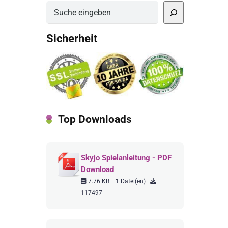
Suchen
Sicherheit
Top Downloads
Skyjo Spielanleitung - PDF
Download
7.76 KB
1 Datei(en)
117497