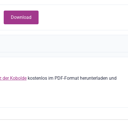
Download
z der Kobolde
kostenlos im PDF-Format herunterladen und