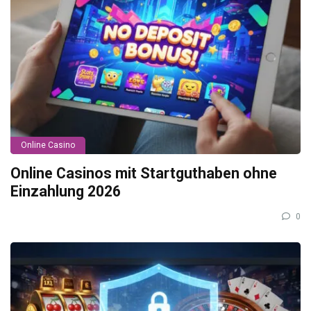
Online Casino
Online Casinos mit Startguthaben ohne
Einzahlung 2026
0