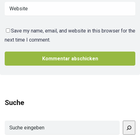
Save my name, email, and website in this browser for the
next time I comment.
Suche
Suchen