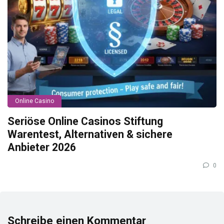
Online Casino
Seriöse Online Casinos Stiftung
Warentest, Alternativen & sichere
Anbieter 2026
0
Schreibe einen Kommentar