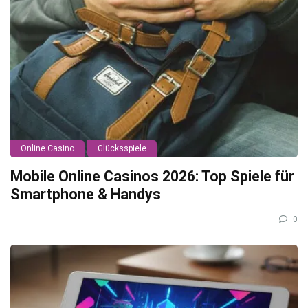
Online Casino
Glücksspiele
Mobile Online Casinos 2026: Top Spiele für
Smartphone & Handys
0