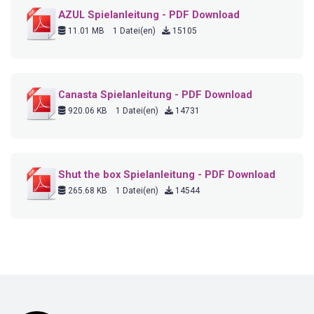
AZUL Spielanleitung - PDF Download
11.01 MB
1 Datei(en)
15105
Canasta Spielanleitung - PDF Download
920.06 KB
1 Datei(en)
14731
Shut the box Spielanleitung - PDF Download
265.68 KB
1 Datei(en)
14544