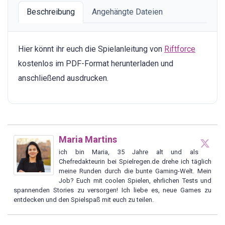
Beschreibung
Angehängte Dateien
Hier könnt ihr euch die Spielanleitung von
Riftforce
kostenlos im PDF-Format herunterladen und
anschließend ausdrucken.
Maria Martins
ich bin Maria, 35 Jahre alt und als
Chefredakteurin bei Spielregen.de drehe ich täglich
meine Runden durch die bunte Gaming-Welt. Mein
Job? Euch mit coolen Spielen, ehrlichen Tests und
spannenden Stories zu versorgen! Ich liebe es, neue Games zu
entdecken und den Spielspaß mit euch zu teilen.