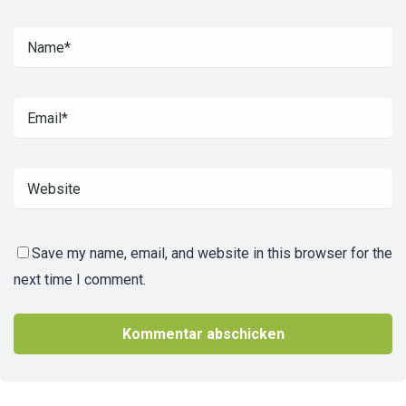
Save my name, email, and website in this browser for the
next time I comment.