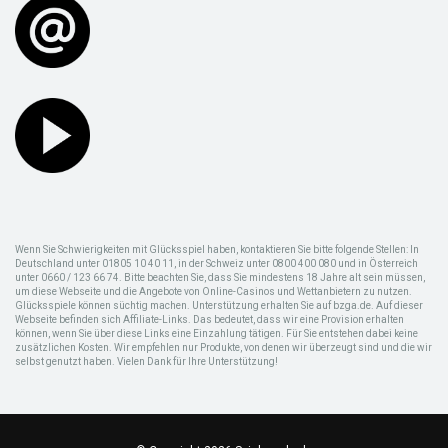
Wenn Sie Schwierigkeiten mit Glücksspiel haben, kontaktieren Sie bitte folgende Stellen: In
Deutschland unter 01805 10 40 11, in der Schweiz unter 0800 400 080 und in Österreich
unter 0660 / 123 66 74. Bitte beachten Sie, dass Sie mindestens 18 Jahre alt sein müssen,
um diese Webseite und die Angebote von Online-Casinos und Wettanbietern zu nutzen.
Glücksspiele können süchtig machen. Unterstützung erhalten Sie auf bzga.de. Auf dieser
Webseite befinden sich Affiliate-Links. Das bedeutet, dass wir eine Provision erhalten
können, wenn Sie über diese Links eine Einzahlung tätigen. Für Sie entstehen dabei keine
zusätzlichen Kosten. Wir empfehlen nur Produkte, von denen wir überzeugt sind und die wir
selbst genutzt haben. Vielen Dank für Ihre Unterstützung!