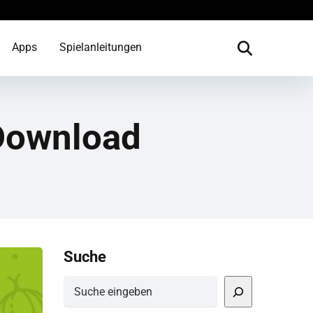
Apps
Spielanleitungen
 Download
Suche
Suchen