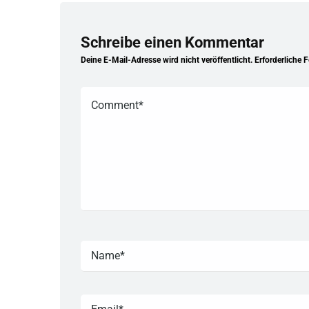
Schreibe einen Kommentar
Deine E-Mail-Adresse wird nicht veröffentlicht.
Erforderliche 