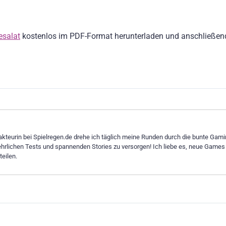
esalat
kostenlos im PDF-Format herunterladen und anschließen
dakteurin bei Spielregen.de drehe ich täglich meine Runden durch die bunte Gami
ehrlichen Tests und spannenden Stories zu versorgen! Ich liebe es, neue Games
eilen.