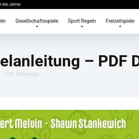
l des Jahres
eln
Gesellschaftsspiele
Sport Regeln
Freizeitspiele
ielanleitung – PDF
ng – PDF Download