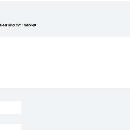
Felder sind mit
*
markiert