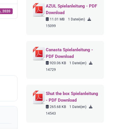
AZUL Spielanleitung - PDF
6, 2020
Download
11.01 MB
1 Datei(en)
15099
Canasta Spielanleitung -
PDF Download
920.06 KB
1 Datei(en)
14729
Shut the box Spielanleitung
- PDF Download
265.68 KB
1 Datei(en)
14543