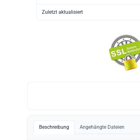
Zuletzt aktualisiert
Beschreibung
Angehängte Dateien