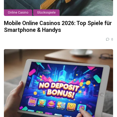
Online Casino
Glücksspiele
Mobile Online Casinos 2026: Top Spiele für
Smartphone & Handys
0