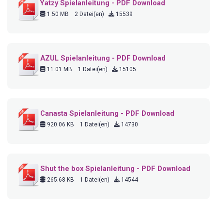
Yatzy Spielanleitung - PDF Download
1.50 MB
2 Datei(en)
15539
AZUL Spielanleitung - PDF Download
11.01 MB
1 Datei(en)
15105
Canasta Spielanleitung - PDF Download
920.06 KB
1 Datei(en)
14730
Shut the box Spielanleitung - PDF Download
265.68 KB
1 Datei(en)
14544