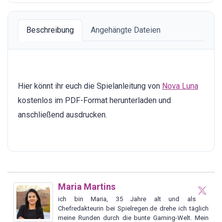
Beschreibung
Angehängte Dateien
Hier könnt ihr euch die Spielanleitung von
Nova Luna
kostenlos im PDF-Format herunterladen und
anschließend ausdrucken.
Maria Martins
ich bin Maria, 35 Jahre alt und als
Chefredakteurin bei Spielregen.de drehe ich täglich
meine Runden durch die bunte Gaming-Welt. Mein