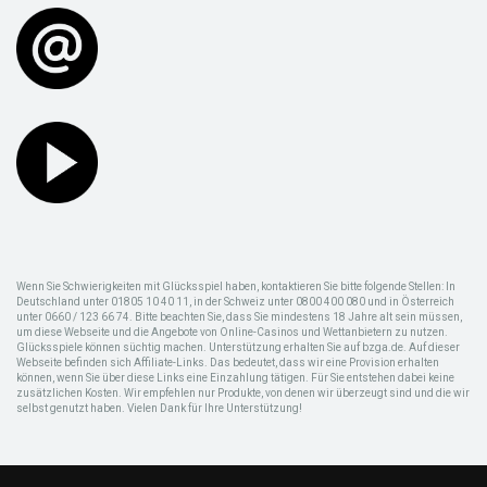
Wenn Sie Schwierigkeiten mit Glücksspiel haben, kontaktieren Sie bitte folgende Stellen: In
Deutschland unter 01805 10 40 11, in der Schweiz unter 0800 400 080 und in Österreich
unter 0660 / 123 66 74. Bitte beachten Sie, dass Sie mindestens 18 Jahre alt sein müssen,
um diese Webseite und die Angebote von Online-Casinos und Wettanbietern zu nutzen.
Glücksspiele können süchtig machen. Unterstützung erhalten Sie auf bzga.de. Auf dieser
Webseite befinden sich Affiliate-Links. Das bedeutet, dass wir eine Provision erhalten
können, wenn Sie über diese Links eine Einzahlung tätigen. Für Sie entstehen dabei keine
zusätzlichen Kosten. Wir empfehlen nur Produkte, von denen wir überzeugt sind und die wir
selbst genutzt haben. Vielen Dank für Ihre Unterstützung!