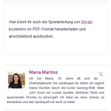
Hier könnt ihr euch die Spielanleitung von
Miyabi
kostenlos im PDF-Format herunterladen und
anschließend ausdrucken.
Maria Martins
ich bin Maria, 35 Jahre alt und als
Chefredakteurin bei Spielregen.de drehe ich täglich
meine Runden durch die bunte Gaming-Welt. Mein
Job? Euch mit coolen Spielen, ehrlichen Tests und
spannenden Stories zu versorgen! Ich liebe es, neue Games zu
entdecken und den Spielspaß mit euch zu teilen.