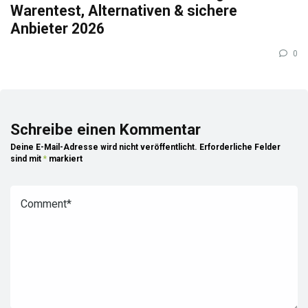
Warentest, Alternativen & sichere
Anbieter 2026
0
Schreibe einen Kommentar
Deine E-Mail-Adresse wird nicht veröffentlicht.
Erforderliche Felder
sind mit
*
markiert