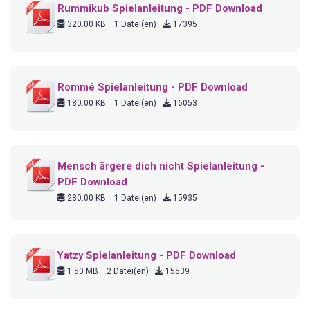
Rummikub Spielanleitung - PDF Download
320.00 KB
1 Datei(en)
17395
Rommé Spielanleitung - PDF Download
180.00 KB
1 Datei(en)
16053
Mensch ärgere dich nicht Spielanleitung -
PDF Download
280.00 KB
1 Datei(en)
15935
Yatzy Spielanleitung - PDF Download
1.50 MB
2 Datei(en)
15539