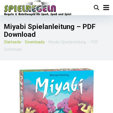
Miyabi Spielanleitung – PDF
Download
Startseite
-
Downloads
-
Miyabi Spielanleitung – PDF
Download