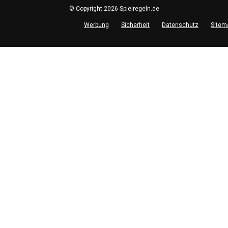
© Copyright 2026 Spielregeln.de
Werbung
Sicherheit
Datenschutz
Sitem