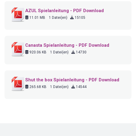
AZUL Spielanleitung - PDF Download
11.01 MB
1 Datei(en)
15105
Canasta Spielanleitung - PDF Download
920.06 KB
1 Datei(en)
14730
Shut the box Spielanleitung - PDF Download
265.68 KB
1 Datei(en)
14544